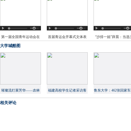
第一届全国青年运动会在
首届青运会开幕式文体表
“沙排一姐”薛晨：当选
榕开幕
演简约而不简单
火炬手是惊喜
大学城酷图
璀璨流灯展芳华——农林
福建高校学生记者采访客
鲁东大学：462张回家
大举办女生节系列活动
家年俗 展现文化自信
让贫困学生过上团圆
相关评论