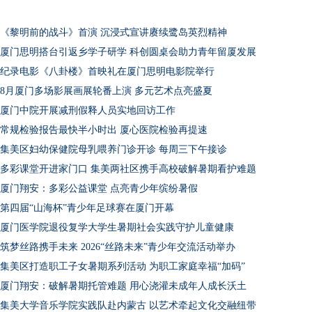
《黎明前的战斗》首演 沉浸式宣讲赓续鹭岛英烈精神
厦门思明搭台引返乡学子研学 科创圆桌会助力青年留厦发展
纪录电影《八卦楼》首映礼在厦门思明电影院举行
8月厦门多场影展画展轮番上演 多元艺术点亮盛夏
厦门中院开展减刑假释人员实地回访工作
常规检验报告最快半小时出 厦心医院检验再提速
集美区妇幼保健院母乳喂养门诊开诊 每周三下午接诊
多彩课堂开进家门口 集美两社区携手高校破解暑期看护难题
厦门翔安：多彩公益课堂 点亮青少年缤纷暑假
第四届“山海杯”青少年足球赛在厦门开幕
厦门医学院退役复学大学生暑期社会实践守护儿童健康
筑梦丝路携手未来 2026“丝路未来”青少年交流活动举办
集美区打造职工子女暑期系列活动 为职工家庭幸福“加码”
厦门翔安：破解暑期托管难题 用心浇灌未成年人成长沃土
集美大学音乐学院实践队赴内蒙古 以艺术牵起文化交融纽带