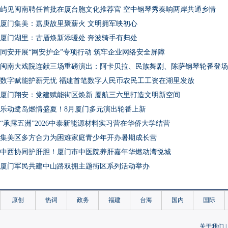
屿见闽南聘任首批在厦台胞文化推荐官 空中钢琴秀奏响两岸共通乡情
厦门集美：嘉庚故里聚薪火 文明拥军映初心
厦门湖里：古厝焕新添暖处 奔波骑手有归处
同安开展“网安护企”专项行动 筑牢企业网络安全屏障
闽南大戏院连献三场重磅演出：阿卡贝拉、民族舞剧、陈萨钢琴轮番登场
数字赋能护薪无忧 福建首笔数字人民币农民工工资在湖里发放
厦门翔安：党建赋能街区焕新 厦航三六里打造文明新空间
乐动鹭岛燃情盛夏！8月厦门多元演出轮番上新
“承露五洲”2026中泰新能源材料实习营在华侨大学结营
集美区多方合力为困难家庭青少年开办暑期成长营
中西协同护肝胆！厦门市中医院养肝嘉年华燃动湾悦城
厦门军民共建中山路双拥主题街区系列活动举办
环海沧湖汽车嘉年华火热启幕 产旅融合激活海沧消费新动能
Amoy星光海岸光影音乐会献礼“八一”建军节
原创
热词
政务
福建
台海
国内
国际
海投集团举办八一主题活动 退役军人岗位建功献礼建军99周年
集美大学：禁毒知识走下乡 青春宣讲润四方
关于我们
|