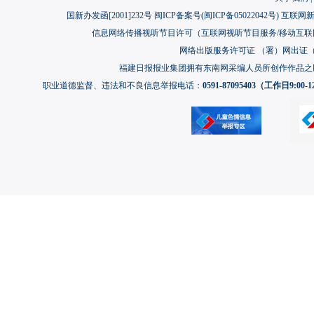
厦门市2026年下半年征兵体检开检
国新办发函[2001]232号 闽ICP备案号(
闽ICP备05022042号
) 互联网新
厦门今年86名学子圆梦军校 数量创历年新高
信息网络传播视听节目许可（互联网视听节目服务/移动互联网视
网络出版服务许可证 （署）网出证（闽）
“泰精选”走进厦门中山路金砖馆
福建日报报业集团拥有东南网采编人员所创作作品之
第十四届海峡两岸文学笔会在厦开幕 两岸作家“诗书作伴”话同源
职业道德监督、违法和不良信息举报电话：
0591-87095403（工作日9:00-12
厦门市中医院与福建省肿瘤医院签约 携手打造中西医融合肿瘤诊疗新高
献礼八一 与你相“舰”！海军主题特展在陈嘉庚纪念馆开幕
厦门翔安：“促兴翔谈”走进欧厝 探寻闽台文脉传承与厝边共治新路径
保安机器人生态研讨会在厦举办 首批100台保安机器人上岗
厦大“卓工湘行”实践队赴长沙走访企业科创平台深化产教融合
“金榜书声”1.5公里专线品读思明文脉
厦门市思明区率先成立区级自媒体协会建制式党支部
厦门思明英雄小八路红领巾讲解员项目入选全国典型
厦门专家支招：中老年慢病群体需守好健康“大后方”
厦门集美：沉浸式安全课堂 为青少年撑起暑期“平安伞”
光影复刻特区峥嵘岁月 网络短剧《鹭岛1981》在厦开机
中欧农业科技创新旗舰项目落地同安军营村