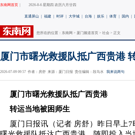
东南网首页
|
2026-8-6 星期四 农历六月廿四
直通屏山
|
福建
|
时评
|
大学城
|
台海
|
娱乐
|
体育
|
国内
|
您所在的位置：
东南网
>
厦门频道首页
>
社会
> 正文
厦门市曙光救援队抵广西贵港 
2026-07-09 09:57 作者：房舒 来源：厦门日报 责任编辑：段马水
我来说两句
厦门市曙光救援队抵广西贵港
转运当地被困师生
厦门日报讯（记者 房舒）昨日早上
曙光救援队抵达广西贵港，随即投入当