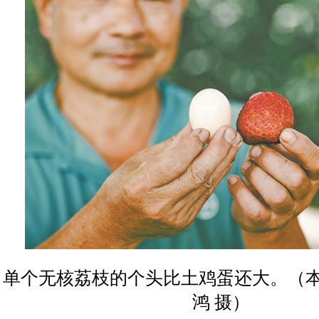
单个无核荔枝的个头比土鸡蛋还大。（本
鸿 摄）