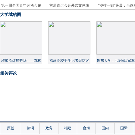
第一届全国青年运动会在
首届青运会开幕式文体表
“沙排一姐”薛晨：当选
榕开幕
演简约而不简单
火炬手是惊喜
大学城酷图
璀璨流灯展芳华——农林
福建高校学生记者采访客
鲁东大学：462张回家
大举办女生节系列活动
家年俗 展现文化自信
让贫困学生过上团圆
相关评论
原创
热词
政务
福建
台海
国内
国际