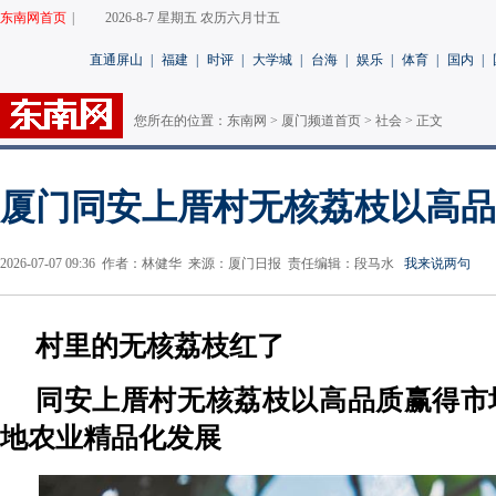
东南网首页
|
2026-8-7 星期五 农历六月廿五
直通屏山
|
福建
|
时评
|
大学城
|
台海
|
娱乐
|
体育
|
国内
|
您所在的位置：
东南网
>
厦门频道首页
>
社会
> 正文
厦门同安上厝村无核荔枝以高品
2026-07-07 09:36 作者：林健华 来源：厦门日报 责任编辑：段马水
我来说两句
村里的无核荔枝红了
同安上厝村无核荔枝以高品质赢得市
地农业精品化发展