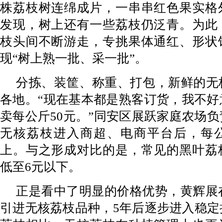
株荔枝树连绵成片，一串串红色果实格
发现，树上还有一些荔枝仍泛青。为此
枝头间不断游走，专挑果体通红、形状
现“树上熟一批、采一批”。
分拣、装筐、称重、打包，新鲜的无
各地。“现在基本都是熟客订货，我不好
卖每公斤50元。”同安区展跃家庭农场
无核荔枝进入商超、电商平台后，每公
上。与之形成对比的是，常见的黑叶荔
低至6元以下。
正是看中了明显的价格优势，黄辉展在
引进无核荔枝品种，5年后逐步进入稳定