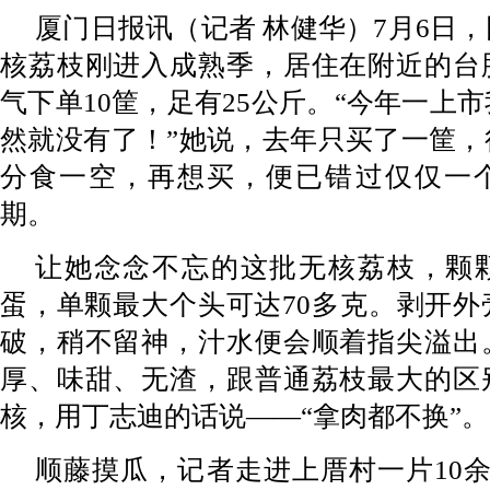
厦门日报讯（
记者 林健华
）
7月6日
核荔枝刚进入成熟季，居住在附近的台
气下单10筐，足有25公斤。“今年一上
然就没有了！”她说，去年只买了一筐，
分食一空，再想买，便已错过仅仅一
期。
让她念念不忘的这批无核荔枝，颗
蛋，单颗最大个头可达70多克。剥开外
破，稍不留神，汁水便会顺着指尖溢出
厚、味甜、无渣，跟普通荔枝最大的区
核，用丁志迪的话说——“拿肉都不换”。
顺藤摸瓜，记者走进上厝村一片10余