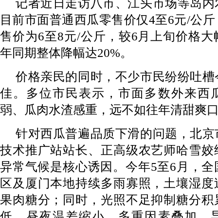
记者近日走访八市、江头市场等岛内
目前市面普通西瓜零售价仅4至6元/公
售价为6至8元/公斤，较6月上旬价格
年同期整体降幅达20%。
价格亲民的同时，不少市民纷纷吐槽
佳。多位市民表示，市面多数外来西
弱、瓜肉水渣感重，远不如往年清甜爽
针对西瓜普遍品质下滑的问题，北京
技术推广站站长、正高级农艺师哈雪姣
异常气候是核心诱因。今年5至6月，全
区及厦门本地持续多雨寡照，土壤湿度
果肉糖分；同时，光照不足抑制糖分积
低、昼夜温差缩小，多重因素叠加，