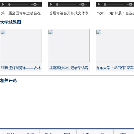
第一届全国青年运动会在
首届青运会开幕式文体表
“沙排一姐”薛晨：当选
榕开幕
演简约而不简单
火炬手是惊喜
大学城酷图
璀璨流灯展芳华——农林
福建高校学生记者采访客
鲁东大学：462张回家
大举办女生节系列活动
家年俗 展现文化自信
让贫困学生过上团圆
相关评论