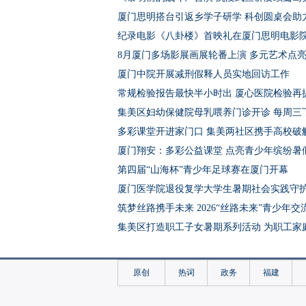
厦门思明搭台引返乡学子研学 科创圆桌会助
纪录电影《八卦楼》首映礼在厦门思明电影
8月厦门多场影展画展轮番上演 多元艺术点
厦门中院开展减刑假释人员实地回访工作
常规检验报告最快半小时出 厦心医院检验再
集美区妇幼保健院母乳喂养门诊开诊 每周三
多彩课堂开进家门口 集美两社区携手高校破
厦门翔安：多彩公益课堂 点亮青少年缤纷暑
第四届“山海杯”青少年足球赛在厦门开幕
厦门医学院退役复学大学生暑期社会实践守
筑梦丝路携手未来 2026“丝路未来”青少年
集美区打造职工子女暑期系列活动 为职工家庭
厦门翔安：破解暑期托管难题 用心浇灌未成
集美大学音乐学院实践队赴内蒙古 以艺术牵
原创
热词
政务
福建
屿见闽南聘任首批在厦台胞文化推荐官 空中
厦门集美：嘉庚故里聚薪火 文明拥军映初心