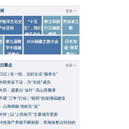
词
更多>>
两岸海洋文化交
“十五
树立和践
劳动者之
平台活动
五”，我们
行正确政
歌
铆足劲头
绩观
踏实干
进
第九届数
2026福建文旅大会
日本加
字中国建
速“再军
设峰会
事化”
日重点
更多>>
日记 | 在一线，当好企业“服务生”
补助资金下达，为“生娃”减负
大田：盛夏出“金叶” 高山茶飘香
开展“三争”行动 | “聪明”的玻璃福建造
：山海相融 地标生“金”
时评 | 以“人民标尺”丈量城市更新
特色海产养殖不断刷新：养海味整点特别的