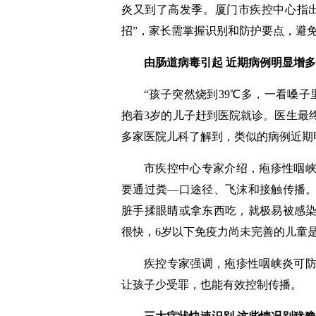
炎又到了高发季。厦门市疾控中心指
招”，家长需掌握识别和防护要点，避
由肠道病毒引起 近期病例明显增多
“孩子突然烧到39℃多，一看嗓
抱着3岁的儿子赶到医院就诊。医生最
多家医院儿科了解到，类似的病例近期
市疾控中心专家介绍，疱疹性咽
要通过粪—口途径、飞沫和接触传播
脏手揉眼睛或拿东西吃，就极易被感
很快，6岁以下免疫力尚未完善的儿童
疾控专家强调，疱疹性咽峡炎可
让孩子少受罪，也能有效控制传播。