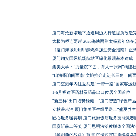
厦门海沧新垵地下通道周边人行道提质改造
太极为桥连两岸 2026海峡两岸太极嘉年华在
《厦门海域船用甲醇燃料加注安全指南》正
厦门翔安国际机场航站区绿化景观基本建成
集美大学：“力量沉下去，育人一张网”构建
"山海唱响闽西南"文旅推介走进长三角 闽
厦门空港年内往返共建"一带一路"国家客运
1-6月福建医药材及药品出口位居全国首位
"新三样"出口增势稳健 "厦门智造"绿色产
立秋暑未消 厦门集美医生组团送上“盛夏养生
匠心服务暖宾朋 厦门旅游饭店服务技能竞赛
国赛斩获二等奖 厦门思明法治教联体全国法
《黎明前的战斗》首演 沉浸式宣讲赓续鹭岛