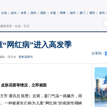
台海
|
娱乐
|
体育
|
国内
|
国际
|
专题
|
网事
|
福州
|
厦门
|
莆田
|
泉州
|
门频道首页
>
社会
> 正文
“网红病”进入高发季
分享到：
 责任编辑：段马水
我来说两句
、皮肤花斑等情况，立即就医
李方芳 通讯员 陈赟）
近期，厦门气温一路飙升，雨
。一种被家长们称为儿童“网红病”的疱疹性咽峡