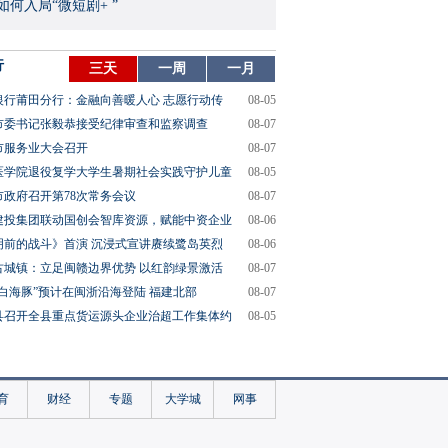
如何入局“微短剧+ ”
行
三天
一周
一月
银行莆田分行：金融向善暖人心 志愿行动传
08-05
市委书记张毅恭接受纪律审查和监察调查
08-07
市服务业大会召开
08-07
医学院退役复学大学生暑期社会实践守护儿童
08-05
市政府召开第78次常务会议
08-07
建投集团联动国创会智库资源，赋能中资企业
08-06
明前的战斗》首演 沉浸式宣讲赓续鹭岛英烈
08-06
古城镇：立足闽赣边界优势 以红韵绿景激活
08-07
“白海豚”预计在闽浙沿海登陆 福建北部
08-07
县召开全县重点货运源头企业治超工作集体约
08-05
育
财经
专题
大学城
网事