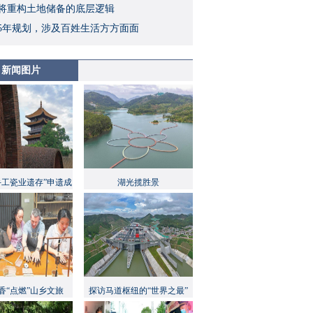
将重构土地储备的底层逻辑
5年规划，涉及百姓生活方方面面
新闻图片
手工瓷业遗存”申遗成
湖光揽胜景
功
香“点燃”山乡文旅
探访马道枢纽的“世界之最”