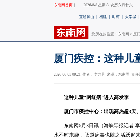
东南网首页
|
2026-8-8 星期六 农历六月廿六
直通屏山
|
福建
|
时评
|
大学城
|
您所在的位置：
东南网
>
厦
厦门疾控：这种儿童
2026-06-03 09:21 作者：李方芳 来源：东南网
这种儿童“网红病”进入高发季
厦门市疾控中心：出现高热超3天
东南网6月3日讯（海峡
导报
记者 
水不时来袭，肠道病毒也随之活跃起来