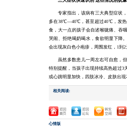
三大症状快速识别 这些情况别犹
专家指出，该病有三大典型症状
多在38℃—40℃，甚至超过40℃，
食，大一点的孩子会自述喉咙痛、吞
哭闹、拒绝喝奶喝水，食欲明显下降
会出现灰白色小疱疹，周围发红，1到
虽然多数患儿一周左右可自愈，
特别提醒，当孩子出现持续高热超过3
或心跳明显加快，四肢冰冷、皮肤出现
相关阅读:
心情版