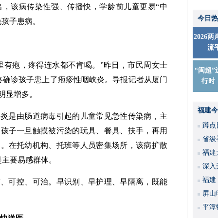
出，该病传染性强、传播快，学龄前儿童更易“中
今日热
免孩子患病。
2026
流
子里有疱，疼得连水都不肯喝。”昨日，市民周女士
“闽超”
终确诊孩子患上了疱疹性咽峡炎。导报记者从厦门
行时
明显增多。
福建今
峡炎是由肠道病毒引起的儿童常见急性传染病，主
蹲点
。孩子一旦触摸被污染的玩具、餐具、扶手，再用
省级
染。在托幼机构、托班等人员密集场所，该病扩散
福建
是主要易感群体。
深入
福建
防、可控、可治。早识别、早护理、早隔离，既能
屏山
平潭