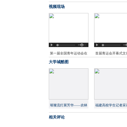
视频现场
第一届全国青年运动会在
首届青运会开幕式文
榕开幕
演简约而不简单
大学城酷图
璀璨流灯展芳华——农林
福建高校学生记者采
大举办女生节系列活动
家年俗 展现文化自
相关评论