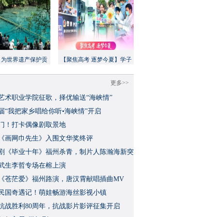
：为世界遗产保护贡
【聚焦高考 逐梦今夏】学子
方案”｜美丽中国行
执笔追梦，各方同心护航
更多>>
艺术职业学院征歌，择优输送“海峡情”
三届“我把家乡唱给你听•海峡情”开启
门！打卡偶像剧取景地
《画网巾先生》入围文华奖终评
视剧《毕业十年》福州杀青，制片人陈瀚海新突
武生李哲专场在榕上演
影《苍茫爱》福州路演，唐汉霄献唱插曲MV
民国奇遇记！萌娃畅游海丝影视小镇
念抗战胜利80周年，抗战影片影评征集开启