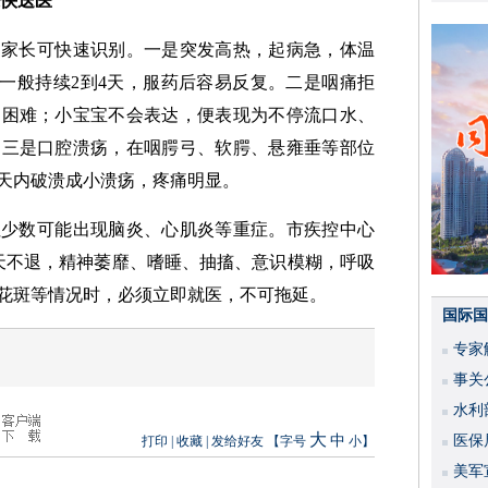
豫快送医
，家长可快速识别。一是突发高热，起病急，体温
发热一般持续2到4天，服药后容易反复。二是咽痛拒
咽困难；小宝宝不会表达，便表现为不停流口水、
。三是口腔溃疡，在咽腭弓、软腭、悬雍垂等部位
2天内破溃成小溃疡，疼痛明显。
但少数可能出现脑炎、心肌炎等重症。市疾控中心
天不退，精神萎靡、嗜睡、抽搐、意识模糊，呼吸
花斑等情况时，必须立即就医，不可拖延。
国际国
专家
事关
水利
大
中
度
医保
打印
|
收藏
|
发给好友
【字号
小
】
美军