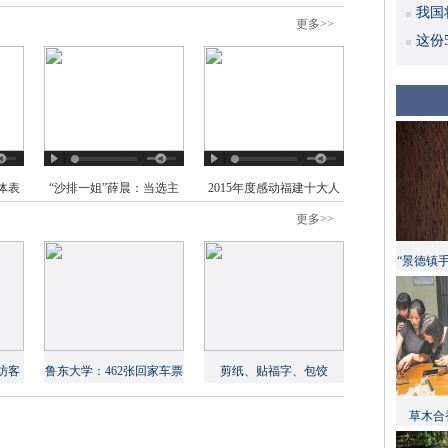
我国
更多>>
这份
体表
“沙排一姐”薛晨：当选主
2015年度感动福建十大人
火炬手是惊喜
物评选活动启动仪式在福
更多>>
州举行
“景德镇
访客
鲁东大学：462张回家车票
剪纸、贴福字、包饺
信
让贫困学生过上团圆年
子……外国留学生喜迎中
草木合
国年