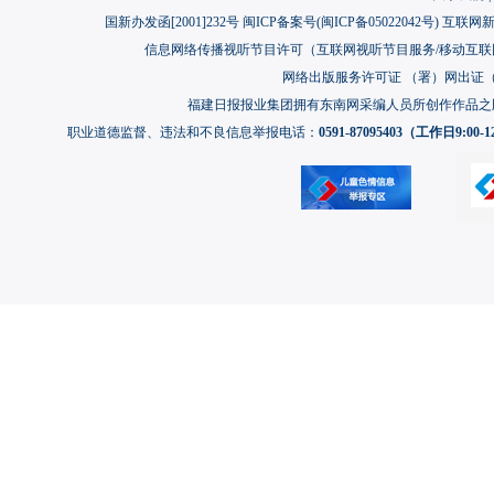
厦门今年86名学子圆梦军校 数量创历年新高
国新办发函[2001]232号 闽ICP备案号(
闽ICP备05022042号
) 互联网新
“泰精选”走进厦门中山路金砖馆
信息网络传播视听节目许可（互联网视听节目服务/移动互联网视
网络出版服务许可证 （署）网出证（闽）
第十四届海峡两岸文学笔会在厦开幕 两岸作家“诗书作伴”话同源
福建日报报业集团拥有东南网采编人员所创作作品之
厦门市中医院与福建省肿瘤医院签约 携手打造中西医融合肿瘤诊疗新高
职业道德监督、违法和不良信息举报电话：
0591-87095403（工作日9:00-12
献礼八一 与你相“舰”！海军主题特展在陈嘉庚纪念馆开幕
厦门翔安：“促兴翔谈”走进欧厝 探寻闽台文脉传承与厝边共治新路径
保安机器人生态研讨会在厦举办 首批100台保安机器人上岗
厦大“卓工湘行”实践队赴长沙走访企业科创平台深化产教融合
“金榜书声”1.5公里专线品读思明文脉
厦门市思明区率先成立区级自媒体协会建制式党支部
厦门思明英雄小八路红领巾讲解员项目入选全国典型
厦门专家支招：中老年慢病群体需守好健康“大后方”
厦门集美：沉浸式安全课堂 为青少年撑起暑期“平安伞”
光影复刻特区峥嵘岁月 网络短剧《鹭岛1981》在厦开机
中欧农业科技创新旗舰项目落地同安军营村
2026年集美区公益广告征集活动启动 用创意讲好集美公益故事