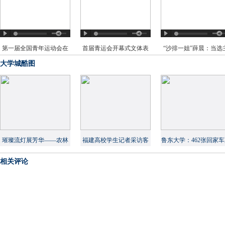
第一届全国青年运动会在
首届青运会开幕式文体表
“沙排一姐”薛晨：当选
榕开幕
演简约而不简单
火炬手是惊喜
大学城酷图
璀璨流灯展芳华——农林
福建高校学生记者采访客
鲁东大学：462张回家
大举办女生节系列活动
家年俗 展现文化自信
让贫困学生过上团圆
相关评论