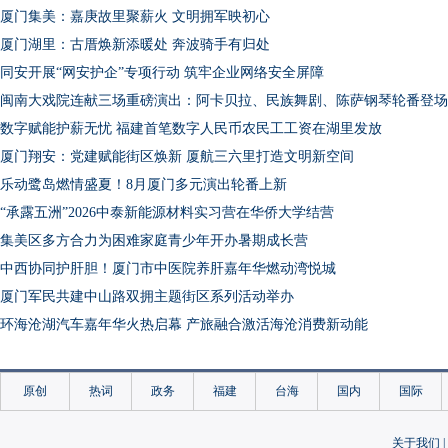
厦门集美：嘉庚故里聚薪火 文明拥军映初心
厦门湖里：古厝焕新添暖处 奔波骑手有归处
同安开展“网安护企”专项行动 筑牢企业网络安全屏障
闽南大戏院连献三场重磅演出：阿卡贝拉、民族舞剧、陈萨钢琴轮番登场
数字赋能护薪无忧 福建首笔数字人民币农民工工资在湖里发放
厦门翔安：党建赋能街区焕新 厦航三六里打造文明新空间
乐动鹭岛燃情盛夏！8月厦门多元演出轮番上新
“承露五洲”2026中泰新能源材料实习营在华侨大学结营
集美区多方合力为困难家庭青少年开办暑期成长营
中西协同护肝胆！厦门市中医院养肝嘉年华燃动湾悦城
厦门军民共建中山路双拥主题街区系列活动举办
环海沧湖汽车嘉年华火热启幕 产旅融合激活海沧消费新动能
Amoy星光海岸光影音乐会献礼“八一”建军节
海投集团举办八一主题活动 退役军人岗位建功献礼建军99周年
原创
热词
政务
福建
台海
国内
国际
集美大学：禁毒知识走下乡 青春宣讲润四方
厦门市2026年下半年征兵体检开检
关于我们
|