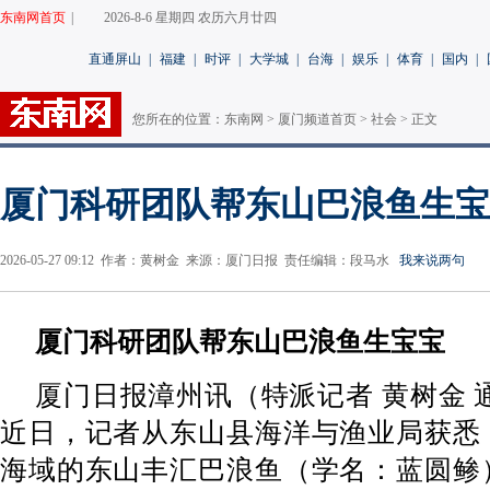
东南网首页
|
2026-8-6 星期四 农历六月廿四
直通屏山
|
福建
|
时评
|
大学城
|
台海
|
娱乐
|
体育
|
国内
|
您所在的位置：
东南网
>
厦门频道首页
>
社会
> 正文
厦门科研团队帮东山巴浪鱼生宝
2026-05-27 09:12 作者：黄树金 来源：厦门日报 责任编辑：段马水
我来说两句
厦门科研团队帮东山巴浪鱼生宝宝
厦门日报漳州讯（特派记者 黄树金 
近日，记者从东山县海洋与渔业局获悉
海域的东山丰汇巴浪鱼（学名：蓝圆鲹