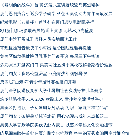
《黎明前的战斗》首演 沉浸式宣讲赓续鹭岛英烈精神
厦门思明搭台引返乡学子研学 科创圆桌会助力青年留厦发展
纪录电影《八卦楼》首映礼在厦门思明电影院举行
8月厦门多场影展画展轮番上演 多元艺术点亮盛夏
厦门中院开展减刑假释人员实地回访工作
常规检验报告最快半小时出 厦心医院检验再提速
集美区妇幼保健院母乳喂养门诊开诊 每周三下午接诊
多彩课堂开进家门口 集美两社区携手高校破解暑期看护难题
厦门翔安：多彩公益课堂 点亮青少年缤纷暑假
第四届“山海杯”青少年足球赛在厦门开幕
厦门医学院退役复学大学生暑期社会实践守护儿童健康
筑梦丝路携手未来 2026“丝路未来”青少年交流活动举办
集美区打造职工子女暑期系列活动 为职工家庭幸福“加码”
厦门翔安：破解暑期托管难题 用心浇灌未成年人成长沃土
集美大学音乐学院实践队赴内蒙古 以艺术牵起文化交融纽带
屿见闽南聘任首批在厦台胞文化推荐官 空中钢琴秀奏响两岸共通乡情