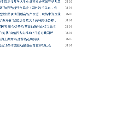
医学院退役复学大学生暑期社会实践守护儿童
08-05
海豚”加强为超强台风级！两种路径公布，或
08-04
建投集团联动国创会智库资源，赋能中资企业
08-06
风“白海豚”登陆点分歧大！两种路径公布，
08-04
聚民智 融台促善治 莆田仙游钟山镇以民主
08-04
“白海豚”向偏西方向移动 6日前对我国近
08-04
风海上共舞 福建暑热还将持续
08-05
出台11条措施推动建设生育友好型社会
08-04