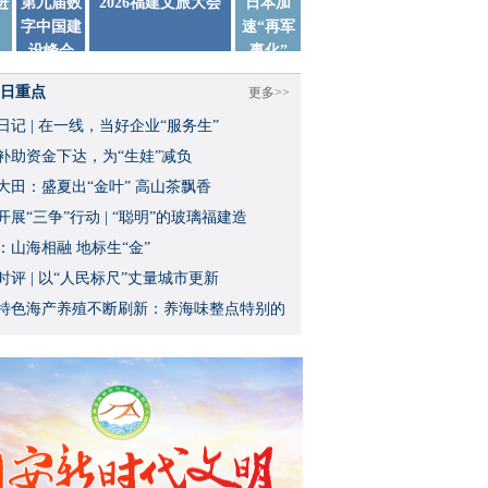
进
第九届数
2026福建文旅大会
日本加
字中国建
速“再军
设峰会
事化”
日重点
更多>>
日记 | 在一线，当好企业“服务生”
补助资金下达，为“生娃”减负
大田：盛夏出“金叶” 高山茶飘香
开展“三争”行动 | “聪明”的玻璃福建造
：山海相融 地标生“金”
时评 | 以“人民标尺”丈量城市更新
特色海产养殖不断刷新：养海味整点特别的