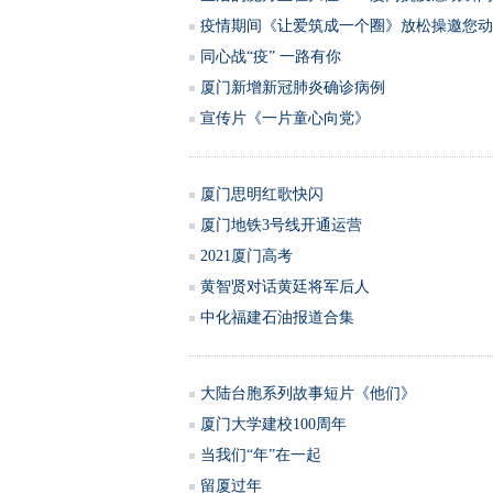
疫情期间《让爱筑成一个圈》放松操邀您动
同心战“疫” 一路有你
厦门新增新冠肺炎确诊病例
宣传片《一片童心向党》
厦门思明红歌快闪
厦门地铁3号线开通运营
2021厦门高考
黄智贤对话黄廷将军后人
中化福建石油报道合集
大陆台胞系列故事短片《他们》
厦门大学建校100周年
当我们“年”在一起
留厦过年