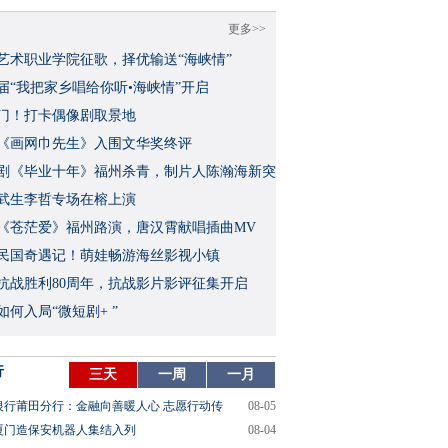
更多>>
艺术职业学院征歌，择优输送“海峡情”
三届“我把家乡唱给你听•海峡情”开启
门！打卡偶像剧取景地
《画网巾先生》入围文华奖终评
视剧《毕业十年》福州杀青，制片人陈瀚海新突
武生李哲专场在榕上演
影《苍茫爱》福州路演，唐汉霄献唱插曲MV
民国奇遇记！萌娃畅游海丝影视小镇
念抗战胜利80周年，抗战影片影评征集开启
如何入局“微短剧+ ”
行
三天
一周
一月
银行莆田分行：金融向善暖人心 志愿行动传
08-05
厦门造保安机器人集结入列
08-04