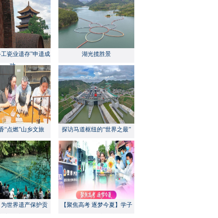
手工瓷业遗存”申遗成
湖光揽胜景
功
香“点燃”山乡文旅
探访马道枢纽的“世界之最”
：为世界遗产保护贡
【聚焦高考 逐梦今夏】学子
方案”｜美丽中国行
执笔追梦，各方同心护航