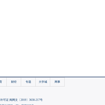
育
财经
专题
大学城
网事
可证 闽网文〔2019〕3630-217号