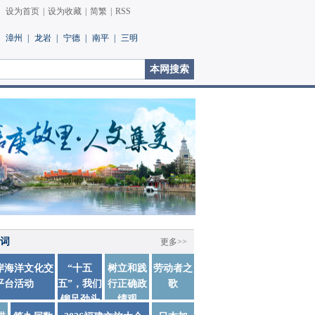
设为首页
|
设为收藏
|
简繁
|
RSS
漳州
|
龙岩
|
宁德
|
南平
|
三明
词
更多>>
两岸海洋文化交
“十五
树立和践
劳动者之
平台活动
五”，我们
行正确政
歌
铆足劲头
绩观
踏实干