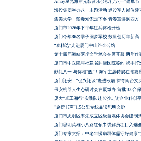
Amoy星光海岸光影音乐会献礼“八一”建军节
海投集团举办八一主题活动 退役军人岗位建
集美大学：禁毒知识走下乡 青春宣讲润四方
厦门市2026年下半年征兵体检开检
厦门今年86名学子圆梦军校 数量创历年新高
“泰精选”走进厦门中山路金砖馆
第十四届海峡两岸文学笔会在厦开幕 两岸作家
厦门市中医院与福建省肿瘤医院签约 携手打
献礼八一 与你相“舰”！海军主题特展在陈嘉
厦门翔安：“促兴翔谈”走进欧厝 探寻闽台
保安机器人生态研讨会在厦举办 首批100台
厦大“卓工湘行”实践队赴长沙走访企业科创
“金榜书声”1.5公里专线品读思明文脉
厦门市思明区率先成立区级自媒体协会建制
厦门思明英雄小八路红领巾讲解员项目入选
厦门专家支招：中老年慢病群体需守好健康“