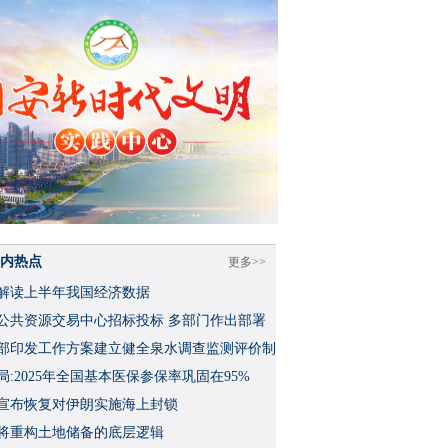
内热点
更多>>
解读上半年我国经济数据
公共资源交易中心招标投标 多部门作出部署
部印发工作方案建立健全泉水调查监测评价制
局:2025年全国基本医保参保率巩固在95%
宣布恢复对伊朗实施海上封锁
将重构土地储备的底层逻辑