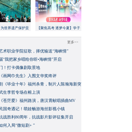
：为世界遗产保护贡
【聚焦高考 逐梦今夏】学子
方案”｜美丽中国行
执笔追梦，各方同心护航
更多>>
艺术职业学院征歌，择优输送“海峡情”
三届“我把家乡唱给你听•海峡情”开启
门！打卡偶像剧取景地
《画网巾先生》入围文华奖终评
视剧《毕业十年》福州杀青，制片人陈瀚海新突
武生李哲专场在榕上演
影《苍茫爱》福州路演，唐汉霄献唱插曲MV
民国奇遇记！萌娃畅游海丝影视小镇
念抗战胜利80周年，抗战影片影评征集开启
如何入局“微短剧+ ”