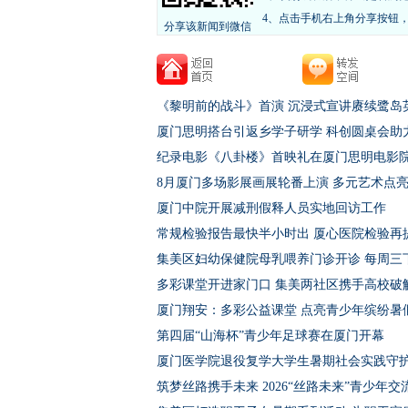
4、点击手机右上角分享按钮
分享该新闻到微信
《黎明前的战斗》首演 沉浸式宣讲赓续鹭岛
厦门思明搭台引返乡学子研学 科创圆桌会助
纪录电影《八卦楼》首映礼在厦门思明电影
8月厦门多场影展画展轮番上演 多元艺术点
厦门中院开展减刑假释人员实地回访工作
常规检验报告最快半小时出 厦心医院检验再
集美区妇幼保健院母乳喂养门诊开诊 每周三
多彩课堂开进家门口 集美两社区携手高校破
厦门翔安：多彩公益课堂 点亮青少年缤纷暑
第四届“山海杯”青少年足球赛在厦门开幕
厦门医学院退役复学大学生暑期社会实践守
筑梦丝路携手未来 2026“丝路未来”青少年