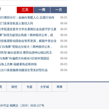
行
三天
一周
一月
银行莆田分行：金融向善暖人心 志愿行动传
08-05
厦门造保安机器人集结入列
08-04
医学院退役复学大学生暑期社会实践守护儿童
08-05
海豚”加强为超强台风级！两种路径公布，或
08-04
建投集团联动国创会智库资源，赋能中资企业
08-06
风“白海豚”登陆点分歧大！两种路径公布，
08-04
聚民智 融台促善治 莆田仙游钟山镇以民主
08-04
“白海豚”向偏西方向移动 6日前对我国近
08-04
风海上共舞 福建暑热还将持续
08-05
出台11条措施推动建设生育友好型社会
08-04
育
财经
专题
大学城
网事
可证 闽网文〔2019〕3630-217号