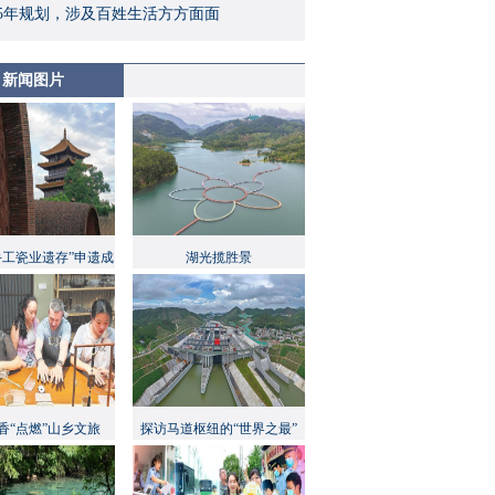
5年规划，涉及百姓生活方方面面
新闻图片
手工瓷业遗存”申遗成
湖光揽胜景
功
香“点燃”山乡文旅
探访马道枢纽的“世界之最”