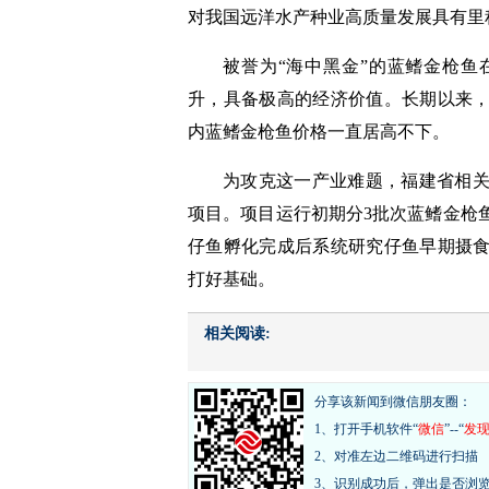
对我国远洋水产种业高质量发展具有里
被誉为“海中黑金”的蓝鳍金枪
升，具备极高的经济价值。长期以来
内蓝鳍金枪鱼价格一直居高不下。
为攻克这一产业难题，福建省相
项目。项目运行初期分3批次蓝鳍金枪
仔鱼孵化完成后系统研究仔鱼早期摄
打好基础。
相关阅读:
分享该新闻到微信朋友圈：
1、打开手机软件“
微信
”--“
发
2、对准左边二维码进行扫描
3、识别成功后，弹出是否浏