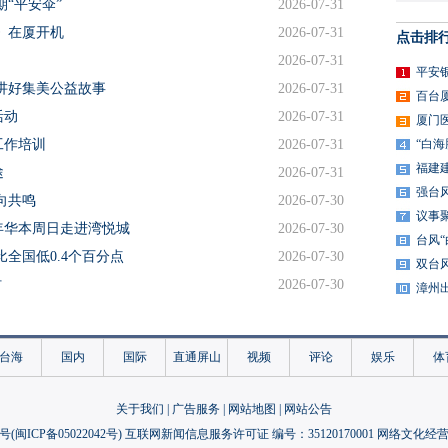
“平安伞”
2026-07-31
1》在厦开机
2026-07-31
点击排
2026-07-31
平安
意讲好集美公益故事
2026-07-31
百台
活动
2026-07-31
厦门
工作培训
2026-07-31
“白
福建
途
2026-07-31
强台
向共鸣
2026-07-30
议事
年华本周日走进湾悦城
2026-07-30
台风
全国低0.4个百分点
2026-07-30
双台
村
2026-07-30
漳州
综合体将锚定同安
2026-07-30
物科创赋能蓝色经济
2026-07-30
台海
国内
国际
直通屏山
视频
评论
娱乐
体
》首唱引热议
2026-07-30
学之旅
2026-07-29
关于我们
|
广告服务
|
网站地图
|
网站公告
尚
2026-07-29
号(
闽ICP备05022042号
) 互联网新闻信息服务许可证 编号：35120170001 网络文化经营许