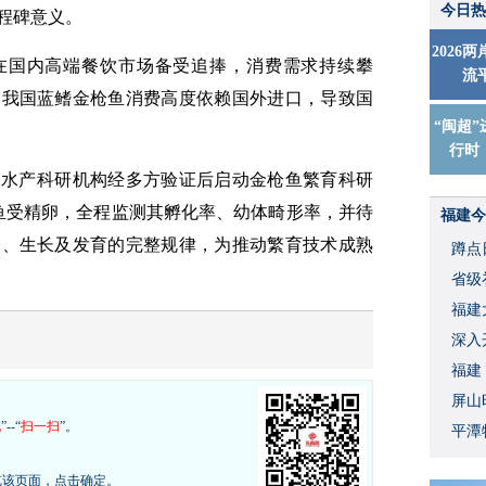
今日热
程碑意义。
2026
鱼在国内高端餐饮市场备受追捧，消费需求持续攀
流
，我国蓝鳍金枪鱼消费高度依赖国外进口，导致国
“闽超”
行时
关水产科研机构经多方验证后启动金枪鱼繁育科研
鱼受精卵，全程监测其孵化率、幼体畸形率，并待
福建今
食、生长及发育的完整规律，为推动繁育技术成熟
蹲点
省级
福建
深入
福建
屏山
现
”--“
扫一扫
”。
平潭
览该页面，点击确定。