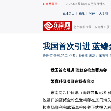
东南网首页
|
2026-8-6 星期四 农历六月廿四
直通屏山
|
福建
|
时评
|
大学城
|
您所在的位置：
东南网
>
厦
我国首次引进 蓝鳍
2026-07-09 09:57:02
作者： 孙春燕
来源： 东南网
我国首次引进 蓝鳍金枪鱼受精卵
繁育科研项目在我省启动
东南网7月9日讯（
海峡导报
记者 
他进口的蓝鳍金枪鱼受精卵在厦门海
检疫场顺利完成隔离检疫并正式投入