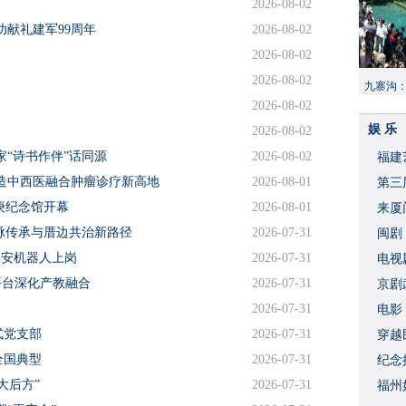
2026-08-02
功献礼建军99周年
2026-08-02
2026-08-02
2026-08-02
九寨沟
2026-08-02
献“中国
娱 乐
2026-08-02
“诗书作伴”话同源
2026-08-02
福建
造中西医融合肿瘤诊疗新高地
2026-08-01
​第
庚纪念馆开幕
2026-08-01
来厦
文脉传承与厝边共治新路径
2026-07-31
闽剧
保安机器人上岗
2026-07-31
​电
平台深化产教融合
2026-07-31
破
京剧
2026-07-31
​电
式党支部
2026-07-31
穿越
全国典型
2026-07-31
​纪
大后方”
2026-07-31
福州