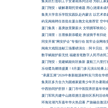
集美区打造职工子女暑期系列活动 为职工家庭
厦门翔安：破解暑期托管难题 用心浇灌未成
集美大学音乐学院实践队赴内蒙古 以艺术牵
屿见闽南聘任首批在厦台胞文化推荐官 空中
厦门集美：嘉庚故里聚薪火 文明拥军映初心
厦门湖里：古厝焕新添暖处 奔波骑手有归处
同安开展“网安护企”专项行动 筑牢企业网络
闽南大戏院连献三场重磅演出：阿卡贝拉、
数字赋能护薪无忧 福建首笔数字人民币农民
厦门翔安：党建赋能街区焕新 厦航三六里打
乐动鹭岛燃情盛夏！8月厦门多元演出轮番上
“承露五洲”2026中泰新能源材料实习营在华
集美区多方合力为困难家庭青少年开办暑期
中西协同护肝胆！厦门市中医院养肝嘉年华
厦门军民共建中山路双拥主题街区系列活动
环海沧湖汽车嘉年华火热启幕 产旅融合激活