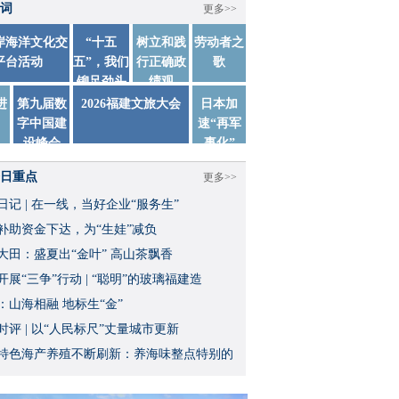
词
更多>>
两岸海洋文化交
“十五
树立和践
劳动者之
平台活动
五”，我们
行正确政
歌
铆足劲头
绩观
踏实干
进
第九届数
2026福建文旅大会
日本加
字中国建
速“再军
设峰会
事化”
日重点
更多>>
日记 | 在一线，当好企业“服务生”
补助资金下达，为“生娃”减负
大田：盛夏出“金叶” 高山茶飘香
开展“三争”行动 | “聪明”的玻璃福建造
：山海相融 地标生“金”
时评 | 以“人民标尺”丈量城市更新
特色海产养殖不断刷新：养海味整点特别的