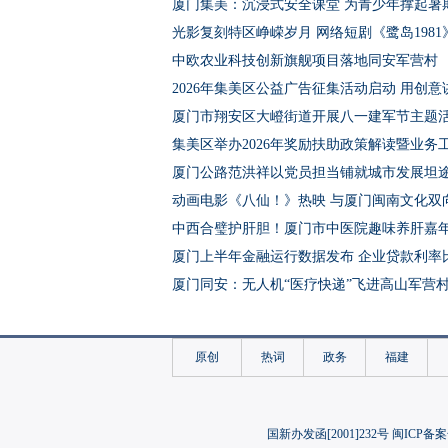
厦门集美：沉浸式安全课堂 为青少年撑起暑期
光影复刻特区峥嵘岁月 网络短剧《鹭岛198
中欧农业科技创新旗舰项目落地同安军营村
2026年集美区公益广告征集活动启动 用创
厦门市翔安区大嶝街道开展八一建军节主题
集美区举办2026年奖励扶助政策解读暨业务
厦门公路范洪祥以党员担当铺就城市发展坦
动画电影《八仙！》热映 与厦门闽南文化双
中西合璧护肝胆！厦门市中医院趣味养肝嘉
厦门上半年金融运行数据发布 企业贷款利率比
厦门同安：无人机“医疗快递”飞进高山军营
国内首个“科考船+博物馆+俱乐部”海上探险
微观生物绘就产业新图景 厦门企业深耕微生
原创
热词
政务
福建
汪苏泷厦门举办“星愿见面会”新歌《粉旋风
厦彭40名青少年共赴国防教育和红色文化研
厦门翔安：移风易俗破陋习 “简”出文明新风
国新办发函[2001]232号 闽ICP备案