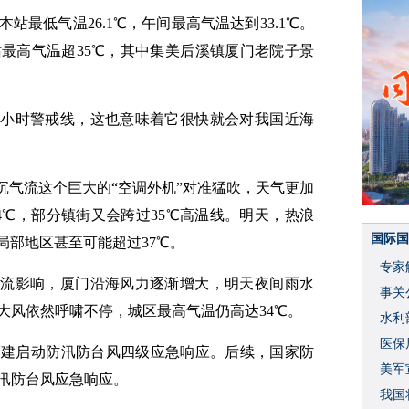
最低气温26.1℃，午间最高气温达到33.1℃。
最高气温超35℃，其中集美后溪镇厦门老院子景
48小时警戒线，这也意味着它很快就会对我国近海
沉气流这个巨大的“空调外机”对准猛吹，天气更加
4℃，部分镇街又会跨过35℃高温线。明天，热浪
国际国
局部地区甚至可能超过37℃。
专家
环流影响，厦门沿海风力逐渐增大，明天夜间雨水
事关
大风依然呼啸不停，城区最高气温仍高达34℃。
水利
度
医保
福建启动防汛防台风四级应急响应。后续，国家防
美军
汛防台风应急响应。
我国