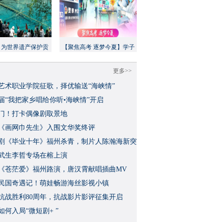
：为世界遗产保护贡
【聚焦高考 逐梦今夏】学子
方案”｜美丽中国行
执笔追梦，各方同心护航
更多>>
艺术职业学院征歌，择优输送“海峡情”
三届“我把家乡唱给你听•海峡情”开启
门！打卡偶像剧取景地
《画网巾先生》入围文华奖终评
视剧《毕业十年》福州杀青，制片人陈瀚海新突
武生李哲专场在榕上演
影《苍茫爱》福州路演，唐汉霄献唱插曲MV
民国奇遇记！萌娃畅游海丝影视小镇
念抗战胜利80周年，抗战影片影评征集开启
如何入局“微短剧+ ”