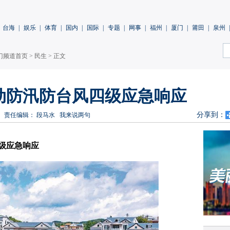
台海
|
娱乐
|
体育
|
国内
|
国际
|
专题
|
网事
|
福州
|
厦门
|
莆田
|
泉州
|
门频道首页
>
民生
> 正文
动防汛防台风四级应急响应
分享到：
责任编辑： 段马水
我来说两句
级应急响应