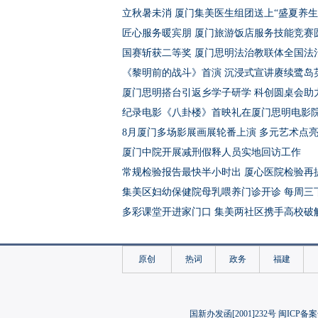
立秋暑未消 厦门集美医生组团送上“盛夏养生
匠心服务暖宾朋 厦门旅游饭店服务技能竞赛
国赛斩获二等奖 厦门思明法治教联体全国法
《黎明前的战斗》首演 沉浸式宣讲赓续鹭岛
厦门思明搭台引返乡学子研学 科创圆桌会助
纪录电影《八卦楼》首映礼在厦门思明电影
8月厦门多场影展画展轮番上演 多元艺术点
厦门中院开展减刑假释人员实地回访工作
常规检验报告最快半小时出 厦心医院检验再
集美区妇幼保健院母乳喂养门诊开诊 每周三
多彩课堂开进家门口 集美两社区携手高校破
厦门翔安：多彩公益课堂 点亮青少年缤纷暑
第四届“山海杯”青少年足球赛在厦门开幕
原创
热词
政务
福建
厦门医学院退役复学大学生暑期社会实践守
筑梦丝路携手未来 2026“丝路未来”青少年
集美区打造职工子女暑期系列活动 为职工家庭
国新办发函[2001]232号 闽ICP备案