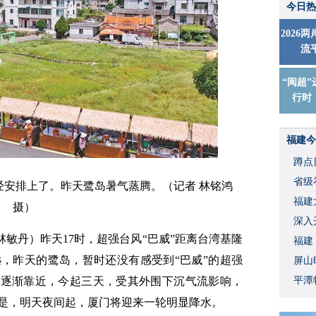
今日热
2026
流
“闽超”
行时
福建今
蹲点
省级
已经安排上了。昨天鹭岛暑气蒸腾。（记者 林铭鸿
福建
摄）
深入
林敏丹）昨天17时，超强台风“巴威”距离台湾基隆
福建
远，昨天的鹭岛，暂时还没有感受到“巴威”的超强
屏山
”逐渐靠近，今起三天，受其外围下沉气流影响，
平潭
是，明天夜间起，厦门将迎来一轮明显降水。