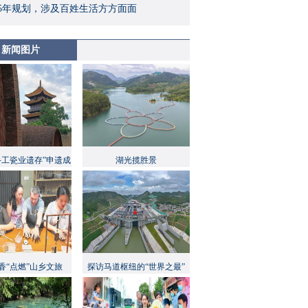
5年规划，涉及百姓生活方方面面
新闻图片
手工瓷业遗存”申遗成
湖光揽胜景
功
香“点燃”山乡文旅
探访马道枢纽的“世界之最”