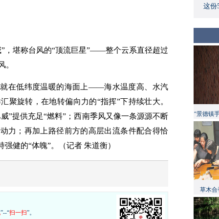
这份
”，堪称台风的“顶流巨星”——整个云系直径超过
风。
”就在低纬度温暖的海面上——海水温度高、水汽
汇聚旋转，在地转偏向力的“指挥”下持续壮大。
“景德镇
巴威”提供充足“燃料”；西南季风又像一条源源不断
和动力；再加上路径前方的高层出流条件配合得恰
持强健的“体魄”。（
记者 朱道衡
）
草木合
现
”--“
扫一扫
”。