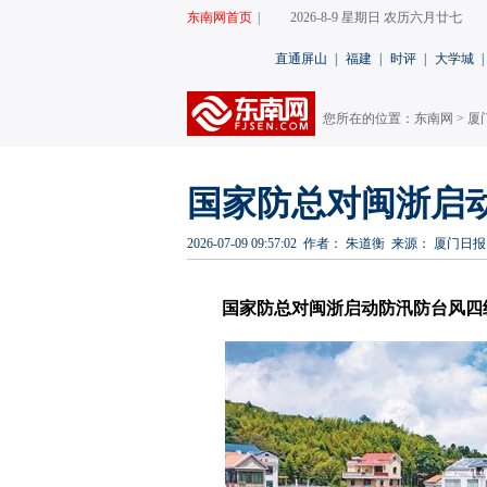
东南网首页
|
2026-8-9 星期日 农历六月廿七
直通屏山
|
福建
|
时评
|
大学城
|
您所在的位置：
东南网
>
厦
国家防总对闽浙启
2026-07-09 09:57:02
作者： 朱道衡
来源： 厦门日报
国家防总对闽浙启动防汛防台风四