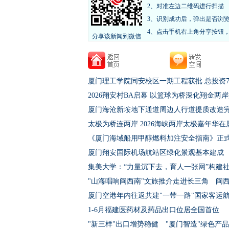
2、对准左边二维码进行扫描
3、识别成功后，弹出是否浏
4、点击手机右上角分享按钮
分享该新闻到微信
厦门理工学院同安校区一期工程获批 总投资78
2026翔安村BA启幕 以篮球为桥深化翔金两
厦门海沧新垵地下通道周边人行道提质改造
太极为桥连两岸 2026海峡两岸太极嘉年华在
《厦门海域船用甲醇燃料加注安全指南》正
厦门翔安国际机场航站区绿化景观基本建成
集美大学：“力量沉下去，育人一张网”构建
"山海唱响闽西南"文旅推介走进长三角 闽
厦门空港年内往返共建"一带一路"国家客运
1-6月福建医药材及药品出口位居全国首位
"新三样"出口增势稳健 "厦门智造"绿色产