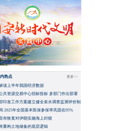
内热点
更多>>
解读上半年我国经济数据
公共资源交易中心招标投标 多部门作出部署
部印发工作方案建立健全泉水调查监测评价制
局:2025年全国基本医保参保率巩固在95%
宣布恢复对伊朗实施海上封锁
将重构土地储备的底层逻辑