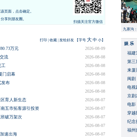
览该页面，点击确定。
，分享到朋友圈。
扫描关注官方微信
九寨沟
献“中国
大
中
打印
|
收藏
|
发给好友
【字号
小
】
娱 乐
0.73万元
2026-08-09
福建
岸交流
2026-08-08
​第
完工
2026-08-08
来厦
厦门启幕
2026-08-08
闽剧
式发布
2026-08-08
​电
2026-08-08
破
京剧
社区育人新生态
2026-08-07
​电
西南五市拓客源引投资
2026-08-07
穿越
航班破万架次
2026-08-07
​纪
2026-08-07
福州
品加速出海
2026-08-07