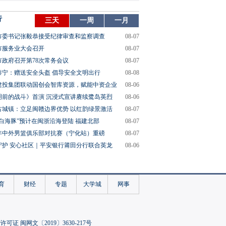
行
三天
一周
一月
市委书记张毅恭接受纪律审查和监察调查
08-07
市服务业大会召开
08-07
市政府召开第78次常务会议
08-07
泰宁：赠送安全头盔 倡导安全文明出行
08-08
建投集团联动国创会智库资源，赋能中资企业
08-06
明前的战斗》首演 沉浸式宣讲赓续鹭岛英烈
08-06
古城镇：立足闽赣边界优势 以红韵绿景激活
08-07
“白海豚”预计在闽浙沿海登陆 福建北部
08-07
26年中外男篮俱乐部对抗赛（宁化站）重磅
08-07
守护 安心社区｜平安银行莆田分行联合英龙
08-06
育
财经
专题
大学城
网事
可证 闽网文〔2019〕3630-217号