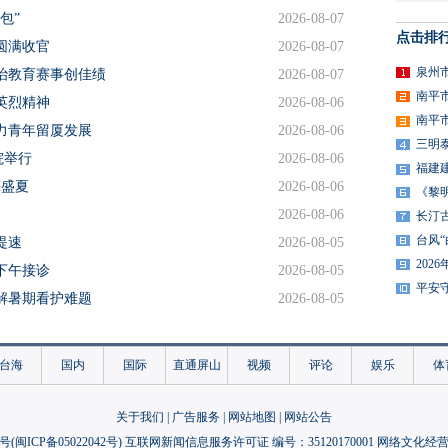
包”
2026-08-07
点击排
圆满收官
2026-08-07
泉州
治教育赛事创佳绩
2026-08-07
南平
英烈精神
2026-08-06
南平
力青年留厦发展
2026-08-06
三明
院举行
2026-08-06
福建
亮盛夏
2026-08-06
《黎
2026-08-06
长汀
台风
提速
2026-08-05
20
下午接诊
2026-08-05
平安
解暑期看护难题
2026-08-05
假
2026-08-05
2026-08-05
台海
国内
国际
直通屏山
视频
评论
娱乐
体
护儿童健康
2026-08-05
交流活动举办
2026-08-05
关于我们
|
广告服务
|
网站地图
|
网站公告
幸福“加码”
2026-08-04
号(
闽ICP备05022042号
) 互联网新闻信息服务许可证 编号：35120170001 网络文化经营许