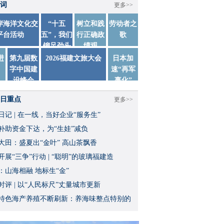
词
更多>>
两岸海洋文化交
“十五
树立和践
劳动者之
平台活动
五”，我们
行正确政
歌
铆足劲头
绩观
踏实干
进
第九届数
2026福建文旅大会
日本加
字中国建
速“再军
设峰会
事化”
日重点
更多>>
日记 | 在一线，当好企业“服务生”
补助资金下达，为“生娃”减负
大田：盛夏出“金叶” 高山茶飘香
开展“三争”行动 | “聪明”的玻璃福建造
：山海相融 地标生“金”
时评 | 以“人民标尺”丈量城市更新
特色海产养殖不断刷新：养海味整点特别的