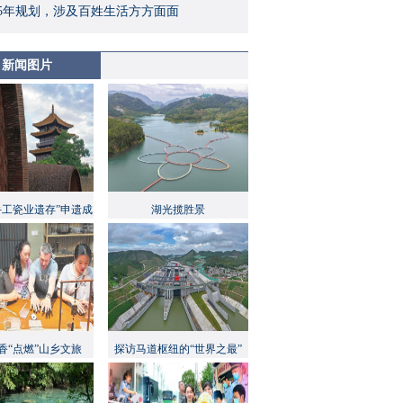
5年规划，涉及百姓生活方方面面
新闻图片
手工瓷业遗存”申遗成
湖光揽胜景
功
香“点燃”山乡文旅
探访马道枢纽的“世界之最”