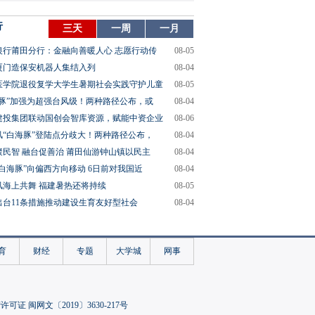
行
三天
一周
一月
银行莆田分行：金融向善暖人心 志愿行动传
08-05
厦门造保安机器人集结入列
08-04
医学院退役复学大学生暑期社会实践守护儿童
08-05
海豚”加强为超强台风级！两种路径公布，或
08-04
建投集团联动国创会智库资源，赋能中资企业
08-06
风“白海豚”登陆点分歧大！两种路径公布，
08-04
聚民智 融台促善治 莆田仙游钟山镇以民主
08-04
“白海豚”向偏西方向移动 6日前对我国近
08-04
风海上共舞 福建暑热还将持续
08-05
出台11条措施推动建设生育友好型社会
08-04
育
财经
专题
大学城
网事
可证 闽网文〔2019〕3630-217号