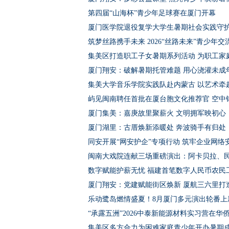
第四届“山海杯”青少年足球赛在厦门开幕
厦门医学院退役复学大学生暑期社会实践守
筑梦丝路携手未来 2026“丝路未来”青少年
集美区打造职工子女暑期系列活动 为职工家庭
厦门翔安：破解暑期托管难题 用心浇灌未成
集美大学音乐学院实践队赴内蒙古 以艺术牵
屿见闽南聘任首批在厦台胞文化推荐官 空中
厦门集美：嘉庚故里聚薪火 文明拥军映初心
厦门湖里：古厝焕新添暖处 奔波骑手有归处
同安开展“网安护企”专项行动 筑牢企业网络
闽南大戏院连献三场重磅演出：阿卡贝拉、
数字赋能护薪无忧 福建首笔数字人民币农民
厦门翔安：党建赋能街区焕新 厦航三六里打
乐动鹭岛燃情盛夏！8月厦门多元演出轮番上
“承露五洲”2026中泰新能源材料实习营在华
集美区多方合力为困难家庭青少年开办暑期