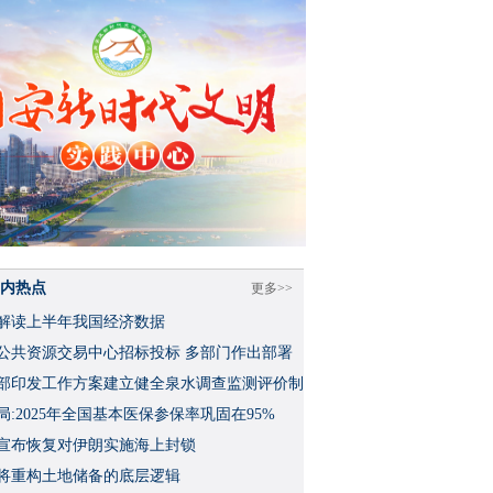
内热点
更多>>
解读上半年我国经济数据
公共资源交易中心招标投标 多部门作出部署
部印发工作方案建立健全泉水调查监测评价制
局:2025年全国基本医保参保率巩固在95%
宣布恢复对伊朗实施海上封锁
将重构土地储备的底层逻辑