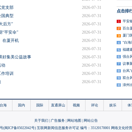
式党支部
2026-07-31
点击排
全国典型
2026-07-31
平安
大后方”
2026-07-31
百台
“平安伞”
2026-07-31
厦门
1》在厦开机
2026-07-31
“白
2026-07-31
福建
强台
意讲好集美公益故事
2026-07-31
议事
活动
2026-07-31
台风
工作培训
2026-07-31
双台
途
2026-07-31
漳州
向共鸣
2026-07-30
年华本周日走进湾悦城
2026-07-30
台海
国内
国际
直通屏山
视频
评论
娱乐
体
全国低0.4个百分点
2026-07-30
村
2026-07-30
关于我们
|
广告服务
|
网站地图
|
网站公告
综合体将锚定同安
2026-07-30
号(
闽ICP备05022042号
) 互联网新闻信息服务许可证 编号：35120170001 网络文化经营许
物科创赋能蓝色经济
2026-07-30