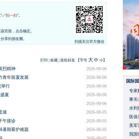
现
”--“
扫一扫
”。
览该页面，点击确定。
，分享到朋友圈。
扫描关注官方微信
大
中
打印
|
收藏
|
发给好友
【字号
小
】
英烈精神
2026-08-06
力青年留厦发展
2026-08-06
国际国
院举行
2026-08-06
专家
亮盛夏
2026-08-06
事关
2026-08-06
水利
提速
2026-08-05
度
医保
下午接诊
2026-08-05
美军
解暑期看护难题
2026-08-05
我国
假
2026-08-05