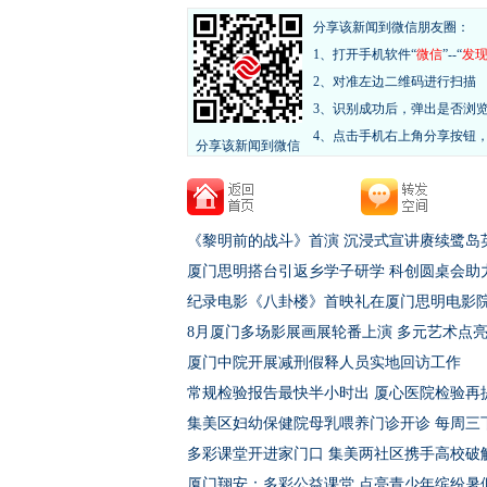
分享该新闻到微信朋友圈：
1、打开手机软件“
微信
”--“
发
2、对准左边二维码进行扫描
3、识别成功后，弹出是否浏
4、点击手机右上角分享按钮
分享该新闻到微信
《黎明前的战斗》首演 沉浸式宣讲赓续鹭岛
厦门思明搭台引返乡学子研学 科创圆桌会助
纪录电影《八卦楼》首映礼在厦门思明电影
8月厦门多场影展画展轮番上演 多元艺术点
厦门中院开展减刑假释人员实地回访工作
常规检验报告最快半小时出 厦心医院检验再
集美区妇幼保健院母乳喂养门诊开诊 每周三
多彩课堂开进家门口 集美两社区携手高校破
厦门翔安：多彩公益课堂 点亮青少年缤纷暑