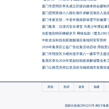
厦门市思明区率先成立区级自媒体协会建制
厦门思明英雄小八路红领巾讲解员项目入选
厦门专家支招：中老年慢病群体需守好健康“
厦门集美：沉浸式安全课堂 为青少年撑起暑期
光影复刻特区峥嵘岁月 网络短剧《鹭岛198
中欧农业科技创新旗舰项目落地同安军营村
2026年集美区公益广告征集活动启动 用创
厦门市翔安区大嶝街道开展八一建军节主题
集美区举办2026年奖励扶助政策解读暨业务
厦门公路范洪祥以党员担当铺就城市发展坦
动画电影《八仙！》热映 与厦门闽南文化双
中西合璧护肝胆！厦门市中医院趣味养肝嘉
原创
热词
政务
福建
厦门上半年金融运行数据发布 企业贷款利率比
厦门同安：无人机“医疗快递”飞进高山军营
国内首个“科考船+博物馆+俱乐部”海上探险
国新办发函[2001]232号 闽ICP备案
微观生物绘就产业新图景 厦门企业深耕微生