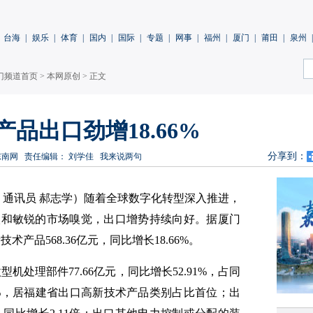
台海
|
娱乐
|
体育
|
国内
|
国际
|
专题
|
网事
|
福州
|
厦门
|
莆田
|
泉州
|
门频道首页
>
本网原创
> 正文
产品出口劲增18.66%
分享到：
东南网
责任编辑： 刘学佳
我来说两句
颖 通讯员 郝志学）随着全球数字化转型深入推进，
入和敏锐的市场嗅觉，出口增势持续向好。据厦门
产品568.36亿元，同比增长18.66%。
机处理部件77.66亿元，同比增长52.91%，占同
6%，居福建省出口高新技术产品类别占比首位；出