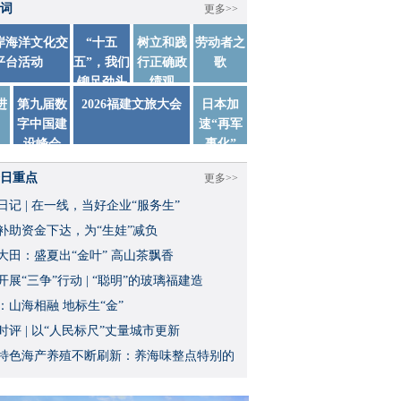
词
更多>>
两岸海洋文化交
“十五
树立和践
劳动者之
平台活动
五”，我们
行正确政
歌
铆足劲头
绩观
踏实干
进
第九届数
2026福建文旅大会
日本加
字中国建
速“再军
设峰会
事化”
日重点
更多>>
日记 | 在一线，当好企业“服务生”
补助资金下达，为“生娃”减负
大田：盛夏出“金叶” 高山茶飘香
开展“三争”行动 | “聪明”的玻璃福建造
：山海相融 地标生“金”
时评 | 以“人民标尺”丈量城市更新
特色海产养殖不断刷新：养海味整点特别的