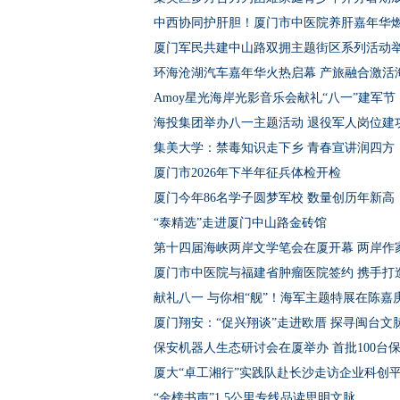
中西协同护肝胆！厦门市中医院养肝嘉年华
厦门军民共建中山路双拥主题街区系列活动
环海沧湖汽车嘉年华火热启幕 产旅融合激活
Amoy星光海岸光影音乐会献礼“八一”建军节
海投集团举办八一主题活动 退役军人岗位建
集美大学：禁毒知识走下乡 青春宣讲润四方
厦门市2026年下半年征兵体检开检
厦门今年86名学子圆梦军校 数量创历年新高
“泰精选”走进厦门中山路金砖馆
第十四届海峡两岸文学笔会在厦开幕 两岸作家
厦门市中医院与福建省肿瘤医院签约 携手打
献礼八一 与你相“舰”！海军主题特展在陈嘉
厦门翔安：“促兴翔谈”走进欧厝 探寻闽台
保安机器人生态研讨会在厦举办 首批100台
厦大“卓工湘行”实践队赴长沙走访企业科创
“金榜书声”1.5公里专线品读思明文脉