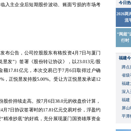
今日热
面临入主企业后短期股价波动、账面亏损的市场考
2026
流
“闽超”
行时
份发布公告，公司控股股东有格投资4月7日与厦门
福建今
发”）签署《股份转让协议》，以23.013元/股
蹲点
易金额17.81亿元，本次交易已于7月6日取得过户确
省级
%，正悦昱发持股5.00%。受让方正悦昱发承诺12
福建
深入
福建
股价持续走高。按7月6日38.0元的收盘价计算，
屏山
4月7日协议签署时的17.81亿元交易对价，浮盈约
平潭
国资“精准抄底”的好戏，充分展现厦门国资雄厚资金