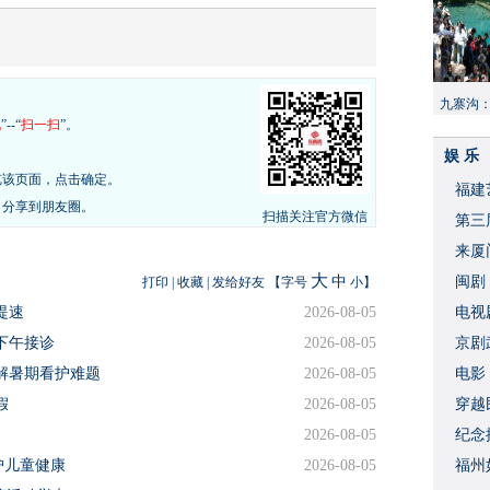
九寨沟
现
”--“
扫一扫
”。
献“中国
娱 乐
览该页面，点击确定。
福建
，分享到朋友圈。
扫描关注官方微信
​第
来厦
大
中
闽剧
打印
|
收藏
|
发给好友
【字号
小
】
提速
2026-08-05
​电
下午接诊
2026-08-05
破
京剧
解暑期看护难题
2026-08-05
​电
假
2026-08-05
穿越
2026-08-05
​纪
护儿童健康
2026-08-05
福州