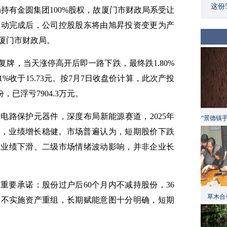
这份
局持有金圆集团100%股权，故厦门市财政局系受让
变动完成后，公司控股股东将由旭昇投资变更为产
厦门市财政局。
复牌，当天涨停高开后即一路下跌，最终跌1.80%
.01%收于15.73元。按7月7日收盘价计算，此次产投
股份，已浮亏7904.3万元。
电路保护元器件，深度布局新能源赛道，2025年
“景德镇
54万元，业绩增长稳健。市场普遍认为，短期股价下跌
季度业绩下滑、二级市场情绪波动影响，并非企业长
重要承诺：股份过户后60个月内不减持股份，36
草木合
、不实施资产重组，长期赋能意图十分明确，短期