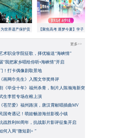
：为世界遗产保护贡
【聚焦高考 逐梦今夏】学子
方案”｜美丽中国行
执笔追梦，各方同心护航
更多>>
艺术职业学院征歌，择优输送“海峡情”
三届“我把家乡唱给你听•海峡情”开启
门！打卡偶像剧取景地
《画网巾先生》入围文华奖终评
视剧《毕业十年》福州杀青，制片人陈瀚海新突
武生李哲专场在榕上演
影《苍茫爱》福州路演，唐汉霄献唱插曲MV
民国奇遇记！萌娃畅游海丝影视小镇
念抗战胜利80周年，抗战影片影评征集开启
如何入局“微短剧+ ”