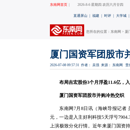
东南网首页
|
2026-8-6 星期四 农历六月廿四
直通屏山
|
福建
|
时评
|
大学城
|
您所在的位置：
东南网
>
厦
厦门国资军团股市
2026-07-08 09:57:31
作者： 吴强
来源： 东南网
责
布局吉宏股份3个月浮盈11.6亿，入
厦门国资军团股市并购冷热交织
东南网7月8日讯（海峡导报
记者 
元，一边是入主好利科技5天浮亏790
上演极致分化行情。近年来厦门国资