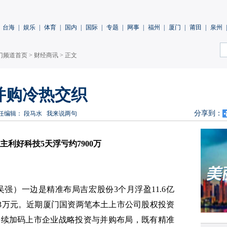
台海
|
娱乐
|
体育
|
国内
|
国际
|
专题
|
网事
|
福州
|
厦门
|
莆田
|
泉州
|
门频道首页
>
财经商讯
> 正文
并购冷热交织
分享到：
任编辑： 段马水
我来说两句
主利好科技5天浮亏约7900万
吴强）
一边是精准布局吉宏股份3个月浮盈11.6亿
4.3万元。近期厦门国资两笔本土上市公司股权投资
持续加码上市企业战略投资与并购布局，既有精准