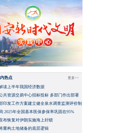
内热点
更多>>
解读上半年我国经济数据
公共资源交易中心招标投标 多部门作出部署
部印发工作方案建立健全泉水调查监测评价制
局:2025年全国基本医保参保率巩固在95%
宣布恢复对伊朗实施海上封锁
将重构土地储备的底层逻辑