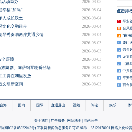
交流活动举办
2026-08-05
幸福“加码”
2026-08-04
点击排
年人成长沃土
2026-08-04
平安
起文化交融纽带
2026-08-04
台风
钢琴秀奏响两岸共通乡情
2026-08-04
“白
厦门
2026-08-03
强台
2026-08-03
龙文
安全屏障
2026-08-03
【解
民族舞剧、陈萨钢琴轮番登场
2026-08-03
中共
工工资在湖里发放
2026-08-03
平安
造文明新空间
2026-08-03
百台
新
2026-08-03
侨大学结营
2026-08-03
台海
国内
国际
直通屏山
视频
评论
娱乐
体
成长营
2026-08-03
燃动湾悦城
2026-08-02
关于我们
|
广告服务
|
网站地图
|
网站公告
举办
2026-08-02
号(
闽ICP备05022042号
) 互联网新闻信息服务许可证 编号：35120170001 网络文化经营许