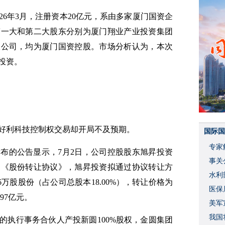
26年3月，注册资本20亿元，系由多家厦门国资企
第一大和第二大股东分别为厦门翔业产业投资集团
限公司，均为厦门国资控股。市场分析认为，本次
投资。
好利科技控制权交易却开局不及预期。
国际国
专家
发布的公告显示，7月2日，公司控股股东旭昇投资
事关
了《股份转让协议》，旭昇投资拟通过协议转让方
水利
6万股股份（占公司总股本18.00%），转让价格为
度
医保
.97亿元。
美军
我国
的执行事务合伙人产投新圆100%股权，金圆集团