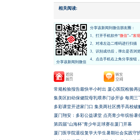
相关阅读:
分享该新闻到微信朋友圈：
1、打开手机软件“
微信
”--“
发
2、对准左边二维码进行扫描
3、识别成功后，弹出是否浏
4、点击手机右上角分享按钮
分享该新闻到微信
常规检验报告最快半小时出 厦心医院检验再
集美区妇幼保健院母乳喂养门诊开诊 每周三
多彩课堂开进家门口 集美两社区携手高校破
厦门翔安：多彩公益课堂 点亮青少年缤纷暑
第四届“山海杯”青少年足球赛在厦门开幕
厦门医学院退役复学大学生暑期社会实践守