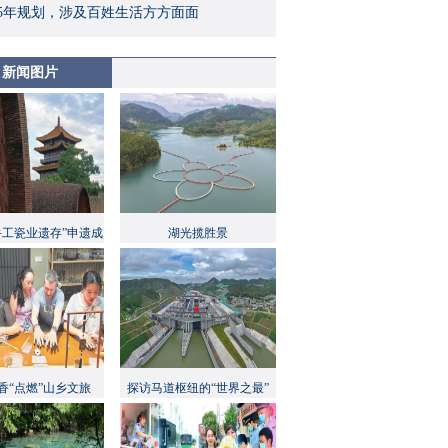
5年规划，涉及百姓生活方方面面
新闻图片
手工瓷业遗存”申遗成
湖光揽胜景
功
香“点燃”山乡文旅
探访马道枢纽的“世界之最”