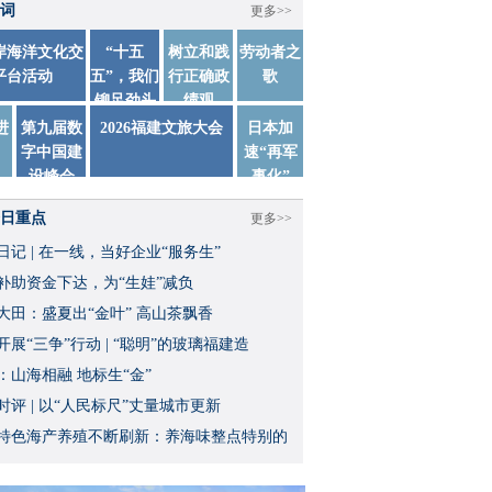
词
更多>>
两岸海洋文化交
“十五
树立和践
劳动者之
平台活动
五”，我们
行正确政
歌
铆足劲头
绩观
踏实干
进
第九届数
2026福建文旅大会
日本加
字中国建
速“再军
设峰会
事化”
日重点
更多>>
日记 | 在一线，当好企业“服务生”
补助资金下达，为“生娃”减负
大田：盛夏出“金叶” 高山茶飘香
开展“三争”行动 | “聪明”的玻璃福建造
：山海相融 地标生“金”
时评 | 以“人民标尺”丈量城市更新
特色海产养殖不断刷新：养海味整点特别的