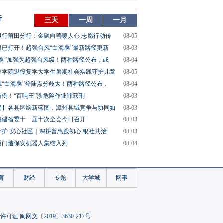
行
三天
一周
一月
银行莆田分行：金融向善暖人心 志愿行动传
08-05
眼已打开！超强台风“白海豚”最新路径更新
08-03
海豚”加强为超强台风级！两种路径公布，或
08-04
医学院退役复学大学生暑期社会实践守护儿童
08-05
风“白海豚”登陆点分歧大！两种路径公布，
08-04
首例！“百吨王”涉危险作业罪获刑
08-03
局】各县区绘新蓝图，漳州县域竞争与协同如
08-03
福建省委十一届十次全会今日召开
08-03
守护 安心社区｜深耕普惠践初心 银社共治
08-03
厦门造保安机器人集结入列
08-04
育
财经
专题
大学城
网事
可证 闽网文〔2019〕3630-217号