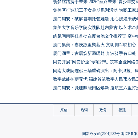
筑梦丝路携手未来 2026“丝路未来”青少年
集美区打造职工子女暑期系列活动 为职工家庭
厦门翔安：破解暑期托管难题 用心浇灌未成
集美大学音乐学院实践队赴内蒙古 以艺术牵
屿见闽南聘任首批在厦台胞文化推荐官 空中
厦门集美：嘉庚故里聚薪火 文明拥军映初心
厦门湖里：古厝焕新添暖处 奔波骑手有归处
同安开展“网安护企”专项行动 筑牢企业网络
闽南大戏院连献三场重磅演出：阿卡贝拉、
数字赋能护薪无忧 福建首笔数字人民币农民
厦门翔安：党建赋能街区焕新 厦航三六里打
乐动鹭岛燃情盛夏！8月厦门多元演出轮番上
“承露五洲”2026中泰新能源材料实习营在华
原创
热词
政务
福建
集美区多方合力为困难家庭青少年开办暑期
中西协同护肝胆！厦门市中医院养肝嘉年华
厦门军民共建中山路双拥主题街区系列活动
国新办发函[2001]232号 闽ICP备案