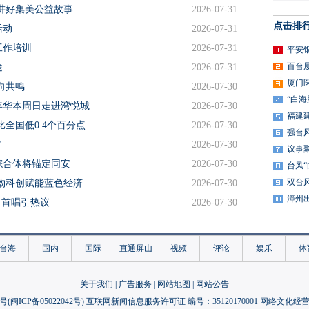
意讲好集美公益故事
2026-07-31
点击排
活动
2026-07-31
工作培训
2026-07-31
平安
百台
途
2026-07-31
厦门
向共鸣
2026-07-30
“白
年华本周日走进湾悦城
2026-07-30
福建
全国低0.4个百分点
2026-07-30
强台
村
2026-07-30
议事
综合体将锚定同安
2026-07-30
台风
双台
物科创赋能蓝色经济
2026-07-30
漳州
》首唱引热议
2026-07-30
学之旅
2026-07-29
尚
2026-07-29
台海
国内
国际
直通屏山
视频
评论
娱乐
体
球征集“学村好物”
2026-07-29
家长成长
2026-07-29
关于我们
|
广告服务
|
网站地图
|
网站公告
”暴雨预警
2026-07-29
号(
闽ICP备05022042号
) 互联网新闻信息服务许可证 编号：35120170001 网络文化经营许