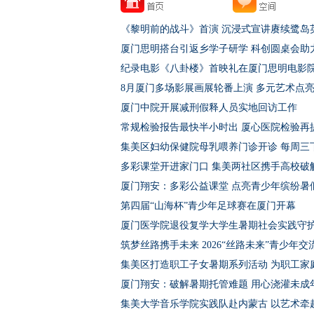
《黎明前的战斗》首演 沉浸式宣讲赓续鹭岛
厦门思明搭台引返乡学子研学 科创圆桌会助
纪录电影《八卦楼》首映礼在厦门思明电影
8月厦门多场影展画展轮番上演 多元艺术点
厦门中院开展减刑假释人员实地回访工作
常规检验报告最快半小时出 厦心医院检验再
集美区妇幼保健院母乳喂养门诊开诊 每周三
多彩课堂开进家门口 集美两社区携手高校破
厦门翔安：多彩公益课堂 点亮青少年缤纷暑
第四届“山海杯”青少年足球赛在厦门开幕
厦门医学院退役复学大学生暑期社会实践守
筑梦丝路携手未来 2026“丝路未来”青少年
集美区打造职工子女暑期系列活动 为职工家庭
厦门翔安：破解暑期托管难题 用心浇灌未成
集美大学音乐学院实践队赴内蒙古 以艺术牵