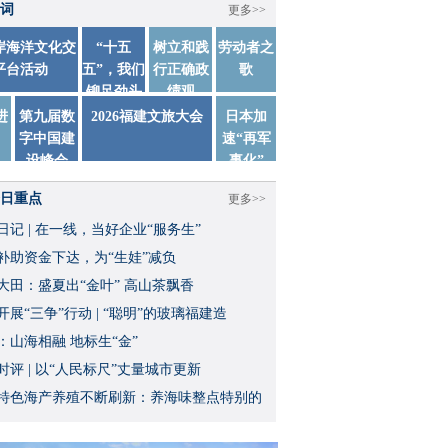
词
更多>>
两岸海洋文化交
“十五
树立和践
劳动者之
平台活动
五”，我们
行正确政
歌
铆足劲头
绩观
踏实干
进
第九届数
2026福建文旅大会
日本加
字中国建
速“再军
设峰会
事化”
日重点
更多>>
日记 | 在一线，当好企业“服务生”
补助资金下达，为“生娃”减负
大田：盛夏出“金叶” 高山茶飘香
开展“三争”行动 | “聪明”的玻璃福建造
：山海相融 地标生“金”
时评 | 以“人民标尺”丈量城市更新
特色海产养殖不断刷新：养海味整点特别的