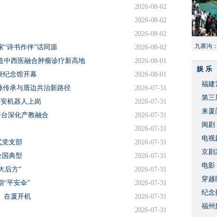
2026-08-02
2026-08-02
2026-08-02
九寨沟
“诗书作伴”话同源
2026-08-02
献“中国
造中西医融合肿瘤诊疗新高地
2026-08-01
娱 乐
庚纪念馆开幕
2026-08-01
福建
文脉传承与厝边共治新路径
2026-07-31
​第
保安机器人上岗
2026-07-31
来厦
平台深化产教融合
2026-07-31
闽剧
2026-07-31
​电
式党支部
2026-07-31
破
京剧
全国典型
2026-07-31
​电
大后方”
2026-07-31
穿越
“平安伞”
2026-07-31
​纪
1》在厦开机
2026-07-31
福州
2026-07-31