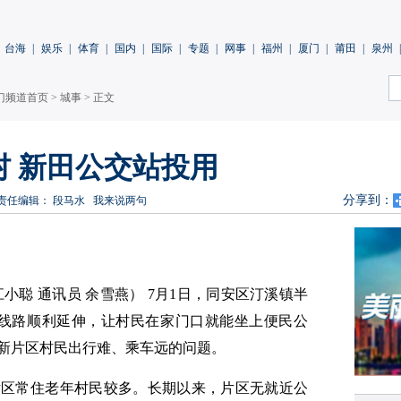
台海
|
娱乐
|
体育
|
国内
|
国际
|
专题
|
网事
|
福州
|
厦门
|
莆田
|
泉州
|
门频道首页
>
城事
> 正文
 新田公交站投用
分享到：
责任编辑： 段马水
我来说两句
江小聪 通讯员 余雪燕） 7月1日，同安区汀溪镇半
交线路顺利延伸，让村民在家门口就能坐上便民公
新片区村民出行难、乘车远的问题。
片区常住老年村民较多。长期以来，片区无就近公