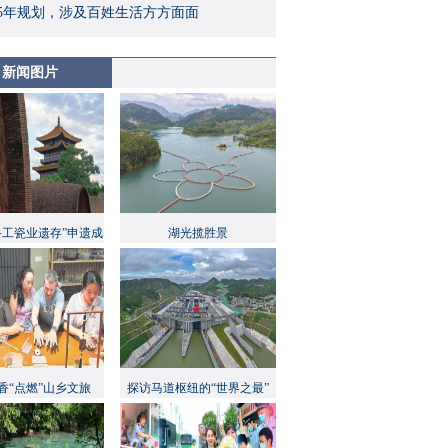
5年规划，涉及百姓生活方方面面
新闻图片
手工瓷业遗存”申遗成
湖光揽胜景
功
香“点燃”山乡文旅
探访马道枢纽的“世界之最”