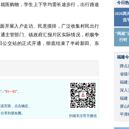
今日热
、就医购物，学生上下学均需长途步行，出行路途
2026
流
全面开展入户走访、民意摸排，广泛收集村民出行
“闽超”
交通主管部门、镇政府汇报片区实际情况，积极争
行时
田公交站的正式开通，彻底结束了半岭新田、东
福建今
蹲点
省级
福建
深入
现
”--“
扫一扫
”。
福建
览该页面，点击确定。
屏山
，分享到朋友圈。
平潭
扫描关注官方微信