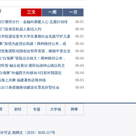
行
三天
一周
一月
银行莆田分行：金融向善暖人心 志愿行动传
08-05
厦门造保安机器人集结入列
08-04
医学院退役复学大学生暑期社会实践守护儿童
08-05
海豚”加强为超强台风级！两种路径公布，或
08-04
建投集团联动国创会智库资源，赋能中资企业
08-06
风“白海豚”登陆点分歧大！两种路径公布，
08-04
聚民智 融台促善治 莆田仙游钟山镇以民主
08-04
“白海豚”向偏西方向移动 6日前对我国近
08-04
风海上共舞 福建暑热还将持续
08-05
出台11条措施推动建设生育友好型社会
08-04
育
财经
专题
大学城
网事
可证 闽网文〔2019〕3630-217号