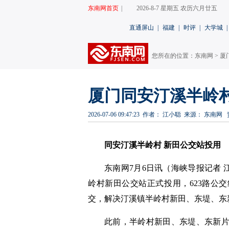
东南网首页
|
2026-8-7 星期五 农历六月廿五
直通屏山
|
福建
|
时评
|
大学城
|
您所在的位置：
东南网
>
厦
厦门同安汀溪半岭村
2026-07-06 09:47:23
作者： 江小聪
来源： 东南网
同安汀溪半岭村 新田公交站投用
东南网7月6日讯（海峡导报
记者 
岭村新田公交站正式投用，623路公
交，解决汀溪镇半岭村新田、东堤、东
此前，半岭村新田、东堤、东新