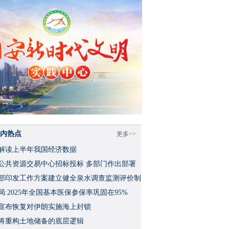
内热点
更多>>
解读上半年我国经济数据
公共资源交易中心招标投标 多部门作出部署
部印发工作方案建立健全泉水调查监测评价制
局:2025年全国基本医保参保率巩固在95%
宣布恢复对伊朗实施海上封锁
将重构土地储备的底层逻辑