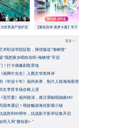
：为世界遗产保护贡
【聚焦高考 逐梦今夏】学子
方案”｜美丽中国行
执笔追梦，各方同心护航
更多>>
艺术职业学院征歌，择优输送“海峡情”
三届“我把家乡唱给你听•海峡情”开启
门！打卡偶像剧取景地
《画网巾先生》入围文华奖终评
视剧《毕业十年》福州杀青，制片人陈瀚海新突
武生李哲专场在榕上演
影《苍茫爱》福州路演，唐汉霄献唱插曲MV
民国奇遇记！萌娃畅游海丝影视小镇
念抗战胜利80周年，抗战影片影评征集开启
如何入局“微短剧+ ”