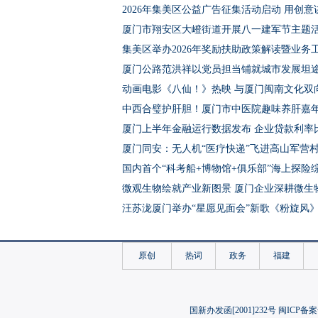
2026年集美区公益广告征集活动启动 用创
厦门市翔安区大嶝街道开展八一建军节主题
集美区举办2026年奖励扶助政策解读暨业务
厦门公路范洪祥以党员担当铺就城市发展坦
动画电影《八仙！》热映 与厦门闽南文化双
中西合璧护肝胆！厦门市中医院趣味养肝嘉
厦门上半年金融运行数据发布 企业贷款利率比
厦门同安：无人机“医疗快递”飞进高山军营
国内首个“科考船+博物馆+俱乐部”海上探险
微观生物绘就产业新图景 厦门企业深耕微生
汪苏泷厦门举办“星愿见面会”新歌《粉旋风
厦彭40名青少年共赴国防教育和红色文化研
厦门翔安：移风易俗破陋习 “简”出文明新风
原创
热词
政务
福建
2026集美学村青年艺术设计大赛启幕 面向全
集美区心理健康服务总站举办系列课堂 赋能
坚守防线护万家 海投物业全力迎战台风“红霞
国新办发函[2001]232号 闽ICP备案