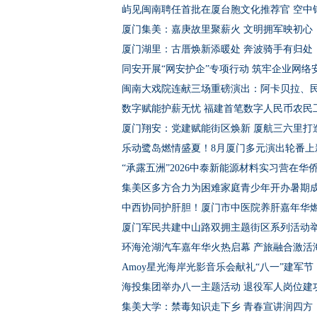
屿见闽南聘任首批在厦台胞文化推荐官 空中
厦门集美：嘉庚故里聚薪火 文明拥军映初心
厦门湖里：古厝焕新添暖处 奔波骑手有归处
同安开展“网安护企”专项行动 筑牢企业网络
闽南大戏院连献三场重磅演出：阿卡贝拉、
数字赋能护薪无忧 福建首笔数字人民币农民
厦门翔安：党建赋能街区焕新 厦航三六里打
乐动鹭岛燃情盛夏！8月厦门多元演出轮番上
“承露五洲”2026中泰新能源材料实习营在华
集美区多方合力为困难家庭青少年开办暑期
中西协同护肝胆！厦门市中医院养肝嘉年华
厦门军民共建中山路双拥主题街区系列活动
环海沧湖汽车嘉年华火热启幕 产旅融合激活
Amoy星光海岸光影音乐会献礼“八一”建军节
海投集团举办八一主题活动 退役军人岗位建
集美大学：禁毒知识走下乡 青春宣讲润四方