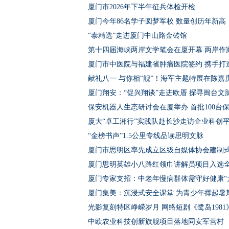
厦门市2026年下半年征兵体检开检
厦门今年86名学子圆梦军校 数量创历年新高
“泰精选”走进厦门中山路金砖馆
第十四届海峡两岸文学笔会在厦开幕 两岸作家
厦门市中医院与福建省肿瘤医院签约 携手打
献礼八一 与你相“舰”！海军主题特展在陈嘉
厦门翔安：“促兴翔谈”走进欧厝 探寻闽台
保安机器人生态研讨会在厦举办 首批100台
厦大“卓工湘行”实践队赴长沙走访企业科创
“金榜书声”1.5公里专线品读思明文脉
厦门市思明区率先成立区级自媒体协会建制
厦门思明英雄小八路红领巾讲解员项目入选
厦门专家支招：中老年慢病群体需守好健康“
厦门集美：沉浸式安全课堂 为青少年撑起暑期
光影复刻特区峥嵘岁月 网络短剧《鹭岛198
中欧农业科技创新旗舰项目落地同安军营村