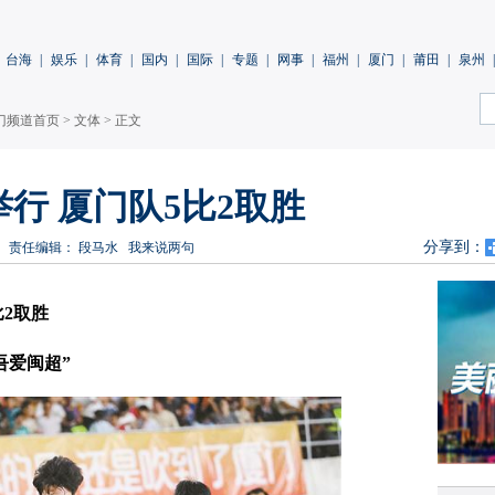
台海
|
娱乐
|
体育
|
国内
|
国际
|
专题
|
网事
|
福州
|
厦门
|
莆田
|
泉州
|
门频道首页
>
文体
> 正文
行 厦门队5比2取胜
分享到：
责任编辑： 段马水
我来说两句
2取胜
吾爱闽超”