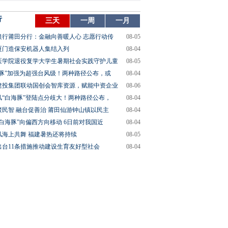
行
三天
一周
一月
银行莆田分行：金融向善暖人心 志愿行动传
08-05
厦门造保安机器人集结入列
08-04
医学院退役复学大学生暑期社会实践守护儿童
08-05
海豚”加强为超强台风级！两种路径公布，或
08-04
建投集团联动国创会智库资源，赋能中资企业
08-06
风“白海豚”登陆点分歧大！两种路径公布，
08-04
聚民智 融台促善治 莆田仙游钟山镇以民主
08-04
“白海豚”向偏西方向移动 6日前对我国近
08-04
风海上共舞 福建暑热还将持续
08-05
出台11条措施推动建设生育友好型社会
08-04