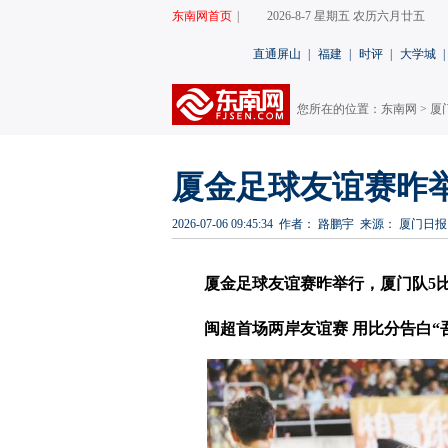
东南网首页
|
2026-8-7 星期五 农历六月廿五
直通屏山
|
福建
|
时评
|
大学城
|
您所在的位置：
东南网
>
厦
厦金足球友谊赛昨举
2026-07-06 09:45:34
作者： 路鹏宇
来源： 厦门日报
厦金足球友谊赛昨举行，厦门队5比
闽超首场两岸友谊赛 用比分告白“