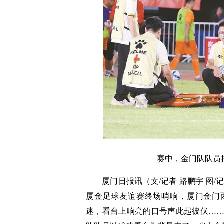
赛中，金门队队员
厦门日报讯（
文/记者 路鹏宇
图/
厦金足球友谊赛终场哨响，厦门金门两
迷，看台上响亮的口号声此起彼伏……