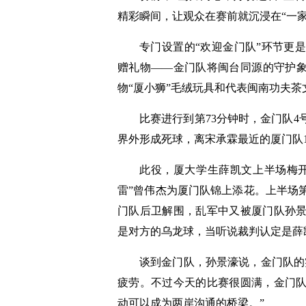
精彩瞬间，让观众在赛前就沉浸在“一家
专门设置的“欢迎金门队”环节更
赠礼物——金门队将闽台同源的守护象
物“厦小狮”毛绒玩具和代表闽南功夫茶
比赛进行到第73分钟时，金门队
界外形成死球，离宋承霖最近的厦门队
此役，厦大学生薛凯文上半场梅
雷”曾伟杰为厦门队锦上添花。上半场
门队后卫解围，乱军中又被厦门队孙
是对方的乌龙球，当听说裁判认定是薛
谈到金门队，孙景濠说，金门队的
疲劳。不过今天的比赛很圆满，金门
动可以成为两岸沟通的桥梁。”