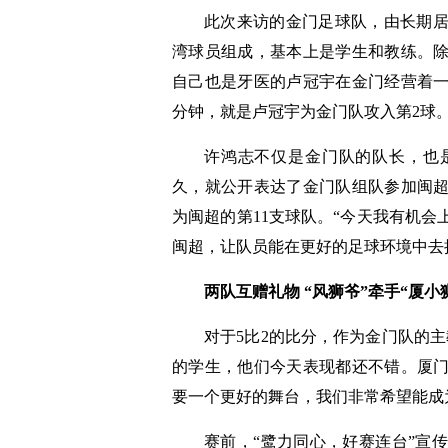
此次来访的金门足球队，由长期
湾球员组成，基本上是学生和教练。
自己也是牙医的卢冠宇在金门经营着
分钟，就是卢冠宇为金门队攻入第2球
许鸿志不仅是金门队的队长，也
久，就公开表达了金门队组队参加闽
为闽超的第11支球队。“今天我有机
闽超，让队员能在更好的足球环境中去
两队互赠礼物 “风狮爷”牵手“厦小
对于5比2的比分，作为金门队的
的学生，他们今天表现都还不错。厦
要一个更好的舞台，我们非常希望能成为
赛前，“鹭力同心，好赛连台”宣