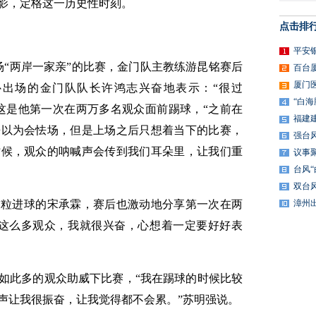
影，定格这一历史性时刻。
点击排
平安
这场“两岸一家亲”的比赛，金门队主教练游昆铭赛后
百台
厦门
补出场的金门队队长许鸿志兴奋地表示：“很过
“白
，这是他第一次在两万多名观众面前踢球，“之前在
福建
来以为会怯场，但是上场之后只想着当下的比赛，
强台
时候，观众的呐喊声会传到我们耳朵里，让我们重
议事
台风
双台
首粒进球的宋承霖，赛后也激动地分享第一次在两
漳州
到这么多观众，我就很兴奋，心想着一定要好好表
在如此多的观众助威下比赛，“我在踢球的时候比较
声让我很振奋，让我觉得都不会累。”苏明强说。