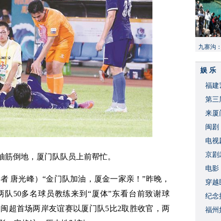
九寨沟
献“中国
娱 乐
福建
​第
来厦
闽剧
​电
破
京剧
抽筋倒地，厦门队队员上前帮忙。
​电
记者 唐光峰
）
“金门队加油，厦金一家亲！”昨晚，
穿越
队50多名球员教练来到“厦体”东看台前致谢球
​纪
闽超首场两岸友谊赛以厦门队5比2取胜收官，两
福州