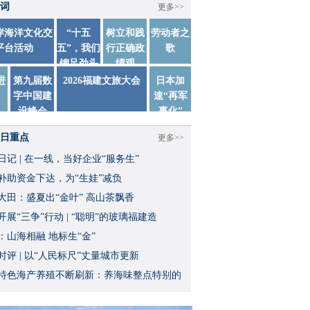
词
更多>>
两岸海洋文化交
“十五
树立和践
劳动者之
平台活动
五”，我们
行正确政
歌
铆足劲头
绩观
踏实干
进
第九届数
2026福建文旅大会
日本加
字中国建
速“再军
设峰会
事化”
日重点
更多>>
日记 | 在一线，当好企业“服务生”
补助资金下达，为“生娃”减负
大田：盛夏出“金叶” 高山茶飘香
开展“三争”行动 | “聪明”的玻璃福建造
：山海相融 地标生“金”
时评 | 以“人民标尺”丈量城市更新
特色海产养殖不断刷新：养海味整点特别的