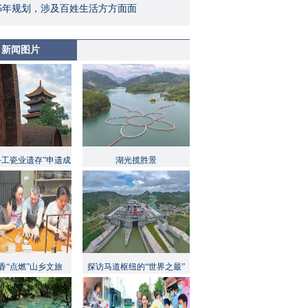
5年规划，涉及百姓生活方方面面
新闻图片
手工瓷业遗存”申遗成
湖光揽胜景
功
香“点燃”山乡文旅
探访马道枢纽的“世界之最”