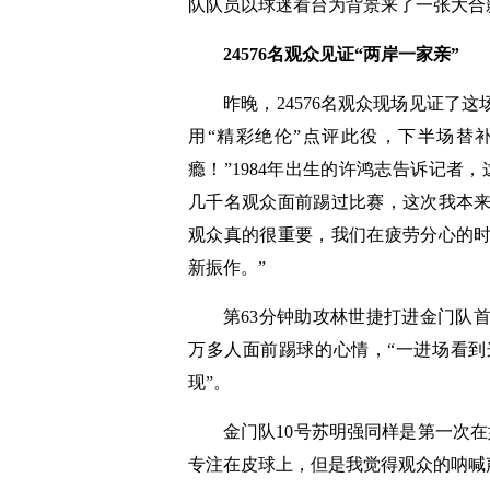
队队员以球迷看台为背景来了一张大合
24576名观众见证“两岸一家亲”
昨晚，24576名观众现场见证了
用“精彩绝伦”点评此役，下半场替
瘾！”1984年出生的许鸿志告诉记者
几千名观众面前踢过比赛，这次我本
观众真的很重要，我们在疲劳分心的
新振作。”
第63分钟助攻林世捷打进金门队
万多人面前踢球的心情，“一进场看
现”。
金门队10号苏明强同样是第一次
专注在皮球上，但是我觉得观众的呐喊