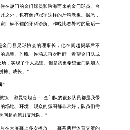
居住在厦门的金门球员和跨海而来的金门球员、台
除此之外，也有像卢冠宇这样的牙科老板。据悉，
一家口碑不错的牙科诊所。昨晚比赛补时的最后一
。
是金门县足球协会的理事长，他在闽超揭幕后不
超的愿望。昨晚，许鸿志再次呼吁，希望金门队成
会上场，实现了个人愿望。但是我更希望金门队加入
拼搏、成长。”
狮”
主教练，游昆铭坦言：“金门队的很多队员都是我带
门的场地、环境，观众的氛围都非常好，队员们需
闽超的第11支球队。”
传片在大屏幕上多次播放，一幕幕两岸体育交流的