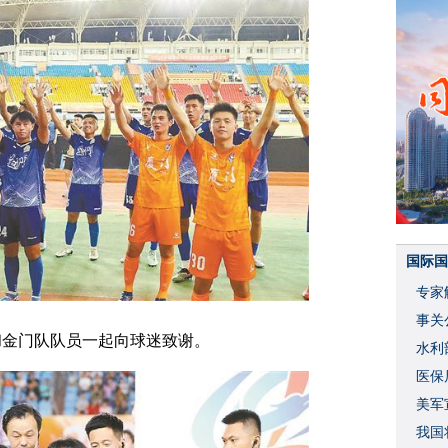
国际国
专家
事关
和金门队队员一起向球迷致谢。
水利
度
医保
美军
我国