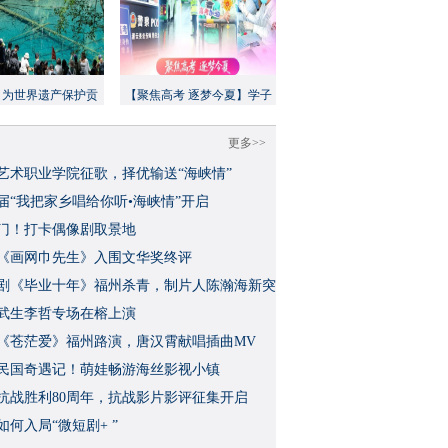
：为世界遗产保护贡
【聚焦高考 逐梦今夏】学子
方案”｜美丽中国行
执笔追梦，各方同心护航
更多>>
艺术职业学院征歌，择优输送“海峡情”
三届“我把家乡唱给你听•海峡情”开启
门！打卡偶像剧取景地
《画网巾先生》入围文华奖终评
视剧《毕业十年》福州杀青，制片人陈瀚海新突
武生李哲专场在榕上演
影《苍茫爱》福州路演，唐汉霄献唱插曲MV
民国奇遇记！萌娃畅游海丝影视小镇
念抗战胜利80周年，抗战影片影评征集开启
如何入局“微短剧+ ”