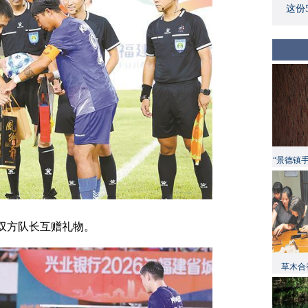
这份
“景德镇
双方队长互赠礼物。
草木合