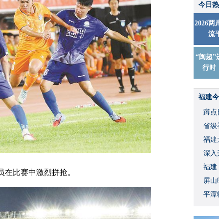
今日热
2026
流
“闽超”
行时
福建今
蹲点
省级
福建
深入
福建
员在比赛中激烈拼抢。
屏山
平潭