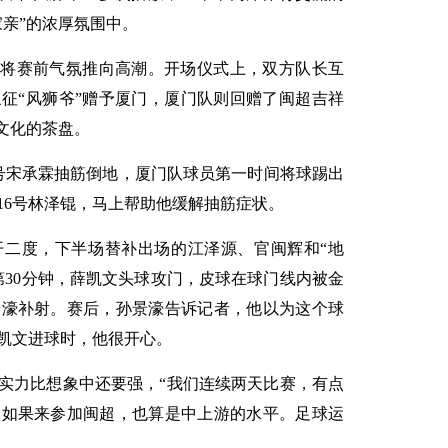
亲”的浓厚氛围中。
是将赛前气氛推向高潮。开场仪式上，双方队长互
征“风狮爷”赠予厦门，厦门队则回赠了闽超吉祥
文化的茶盘。
4号宋承霖抽筋倒地，厦门队球员第一时间将球踢出
16号林泽锟，马上帮助他缓解抽筋症状。
开二度，下半场替补出场的江泽源、官闽辉和“地
第30分钟，薛凯文头球攻门，皮球在球门线内被金
景濠补射。赛后，孙景濠告诉记者，他以为这个球
凯文进球时，他很开心。
实力比想象中还要强，“我们连续两天比赛，有点
队如果来参加闽超，也算是中上游的水平。足球运