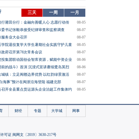
行
三天
一周
一月
银行莆田分行：金融向善暖人心 志愿行动传
08-05
市委书记张毅恭接受纪律审查和监察调查
08-07
市服务业大会召开
08-07
医学院退役复学大学生暑期社会实践守护儿童
08-05
市政府召开第78次常务会议
08-07
建投集团联动国创会智库资源，赋能中资企业
08-06
明前的战斗》首演 沉浸式宣讲赓续鹭岛英烈
08-06
古城镇：立足闽赣边界优势 以红韵绿景激活
08-07
“白海豚”预计在闽浙沿海登陆 福建北部
08-07
县召开全县重点货运源头企业治超工作集体约
08-05
育
财经
专题
大学城
网事
可证 闽网文〔2019〕3630-217号