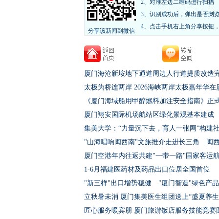
2、对准左边二维码进行扫描
3、识别成功后，弹出是否浏
4、点击手机右上角分享按钮
分享该新闻到微信
厦门海沧新垵地下通道周边人行道提质改造
太极为桥连两岸 2026海峡两岸太极嘉年华在
《厦门海域船用甲醇燃料加注安全指南》正
厦门翔安国际机场航站区绿化景观基本建成
集美大学：“力量沉下去，育人一张网”构建
"山海唱响闽西南"文旅推介走进长三角 闽
厦门空港年内往返共建"一带一路"国家客运
1-6月福建医药材及药品出口位居全国首位
"新三样"出口增势稳健 "厦门智造"绿色产
立秋暑未消 厦门集美医生组团送上“盛夏养生
匠心服务暖宾朋 厦门旅游饭店服务技能竞赛