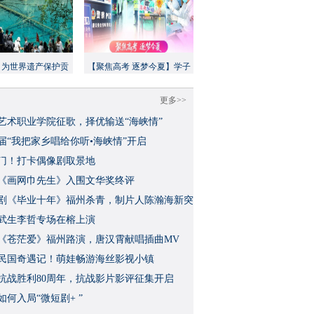
：为世界遗产保护贡
【聚焦高考 逐梦今夏】学子
方案”｜美丽中国行
执笔追梦，各方同心护航
更多>>
艺术职业学院征歌，择优输送“海峡情”
三届“我把家乡唱给你听•海峡情”开启
门！打卡偶像剧取景地
《画网巾先生》入围文华奖终评
视剧《毕业十年》福州杀青，制片人陈瀚海新突
武生李哲专场在榕上演
影《苍茫爱》福州路演，唐汉霄献唱插曲MV
民国奇遇记！萌娃畅游海丝影视小镇
念抗战胜利80周年，抗战影片影评征集开启
如何入局“微短剧+ ”