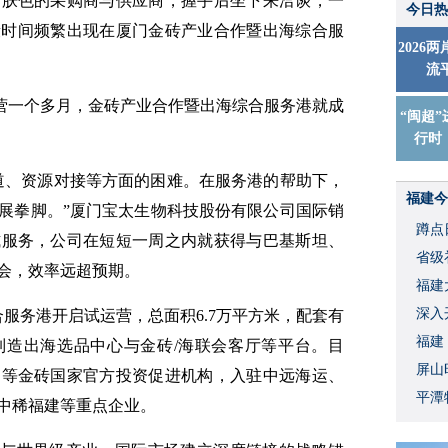
同肤色的采购商与供应商，握手后坐下来洽谈，一
今日热
段时间频繁出现在厦门金砖产业合作暨出海综合服
2026
流
营一个多月，金砖产业合作暨出海综合服务港就成
“闽超”
行时
道、资源对接等方面的困难。在服务港的帮助下，
福建今
展拳脚。”厦门宝太生物科技股份有限公司国际销
蹲点
式服务，公司在短短一周之内就获得与巴基斯坦、
省级
会，效率远超预期。
福建
深入
合服务港开启试运营，总面积6.7万平方米，配套有
福建
制造出海选品中心与金砖/海联会客厅等平台。目
屏山
局等金砖国家官方投资促进机构，入驻中远海运、
平潭
中稀福建等重点企业。