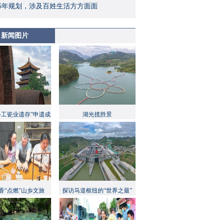
5年规划，涉及百姓生活方方面面
新闻图片
手工瓷业遗存”申遗成
湖光揽胜景
功
香“点燃”山乡文旅
探访马道枢纽的“世界之最”