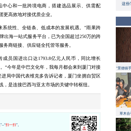
这份
品中心和一批跨境电商，搭建选品展示、供需配
团更高效地对接优质企业。
来系统性、全链条、低成本的发展机遇。”雨果跨
牌出海一站式服务平台，已为全国超过250万的跨
服务商链接、供应链全托管等服务。
砖成员国进出口达1793.8亿元人民币，同比增长
一。“今年是中巴文化年，我每月都会来到厦门对接
“景德镇
促进局中国代表维克多告诉记者，厦门坐拥自贸区
线，是连接巴西与亚太市场的关键中转枢纽。
草木合
现
”--“
扫一扫
”。