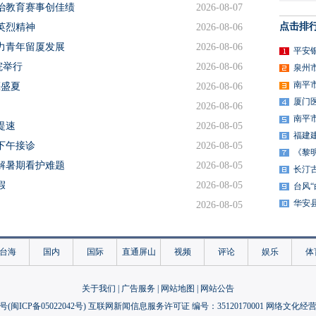
治教育赛事创佳绩
2026-08-07
点击排
英烈精神
2026-08-06
力青年留厦发展
2026-08-06
平安
院举行
2026-08-06
泉州
南平
亮盛夏
2026-08-06
厦门
2026-08-06
南平
提速
2026-08-05
福建
下午接诊
2026-08-05
《黎
解暑期看护难题
2026-08-05
长汀
假
2026-08-05
台风
华安
2026-08-05
护儿童健康
2026-08-05
交流活动举办
2026-08-05
台海
国内
国际
直通屏山
视频
评论
娱乐
体
幸福“加码”
2026-08-04
年人成长沃土
2026-08-04
关于我们
|
广告服务
|
网站地图
|
网站公告
起文化交融纽带
2026-08-04
号(
闽ICP备05022042号
) 互联网新闻信息服务许可证 编号：35120170001 网络文化经营许