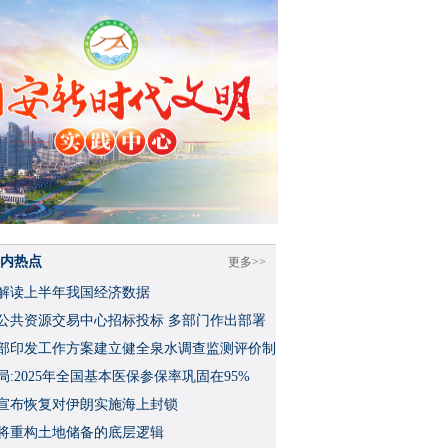
内热点
更多>>
解读上半年我国经济数据
公共资源交易中心招标投标 多部门作出部署
部印发工作方案建立健全泉水调查监测评价制
局:2025年全国基本医保参保率巩固在95%
宣布恢复对伊朗实施海上封锁
将重构土地储备的底层逻辑