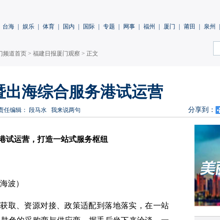
台海
|
娱乐
|
体育
|
国内
|
国际
|
专题
|
网事
|
福州
|
厦门
|
莆田
|
泉州
|
门频道首页
>
福建日报厦门观察
> 正文
暨出海综合服务港试运营
分享到：
责任编辑： 段马水
我来说两句
港试运营，打造一站式服务枢纽
汤海波）
讯获取、资源对接、政策适配到落地落实，在一站