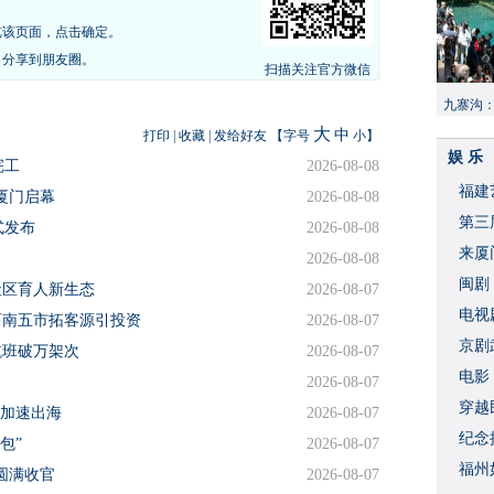
览该页面，点击确定。
，分享到朋友圈。
扫描关注官方微信
九寨沟
献“中国
大
中
打印
|
收藏
|
发给好友
【字号
小
】
娱 乐
完工
2026-08-08
福建
厦门启幕
2026-08-08
​第
式发布
2026-08-08
来厦
2026-08-08
闽剧
社区育人新生态
2026-08-07
​电
西南五市拓客源引投资
2026-08-07
破
京剧
航班破万架次
2026-08-07
​电
2026-08-07
穿越
品加速出海
2026-08-07
​纪
包”
2026-08-07
福州
圆满收官
2026-08-07