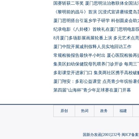
国赛斩获二等奖 厦门思明法治教联体全国法
《黎明前的战斗》首演 沉浸式宣讲赓续鹭岛
厦门思明搭台引返乡学子研学 科创圆桌会助
纪录电影《八卦楼》首映礼在厦门思明电影
8月厦门多场影展画展轮番上演 多元艺术点
厦门中院开展减刑假释人员实地回访工作
常规检验报告最快半小时出 厦心医院检验再
集美区妇幼保健院母乳喂养门诊开诊 每周三
多彩课堂开进家门口 集美两社区携手高校破
厦门翔安：多彩公益课堂 点亮青少年缤纷暑
第四届“山海杯”青少年足球赛在厦门开幕
厦门医学院退役复学大学生暑期社会实践守
筑梦丝路携手未来 2026“丝路未来”青少年
原创
热词
政务
福建
集美区打造职工子女暑期系列活动 为职工家庭
厦门翔安：破解暑期托管难题 用心浇灌未成
集美大学音乐学院实践队赴内蒙古 以艺术牵
国新办发函[2001]232号 闽ICP备案