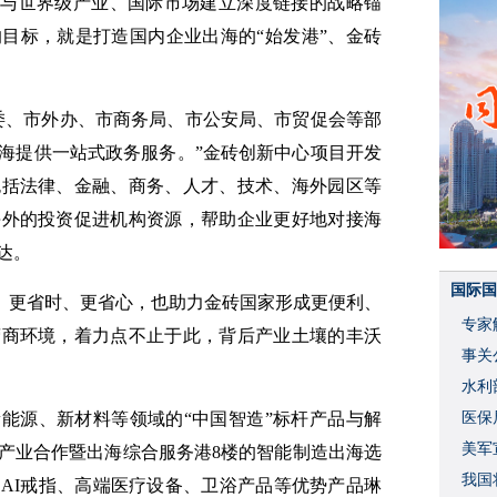
建与世界级产业、国际市场建立深度链接的战略锚
目标，就是打造国内企业出海的“始发港”、金砖
委、市外办、市商务局、市公安局、市贸促会等部
出海提供一站式政务服务。”金砖创新中心项目开发
包括法律、金融、商务、人才、技术、海外园区等
海外的投资促进机构资源，帮助企业更好地对接海
达。
国际国
钱、更省时、更省心，也助力金砖国家形成更便利、
专家
营商环境，着力点不止于此，背后产业土壤的丰沃
事关
水利
能源、新材料等领域的“中国智造”标杆产品与解
度
医保
美军
产业合作暨出海综合服务港8楼的智能制造出海选
我国
AI戒指、高端医疗设备、卫浴产品等优势产品琳