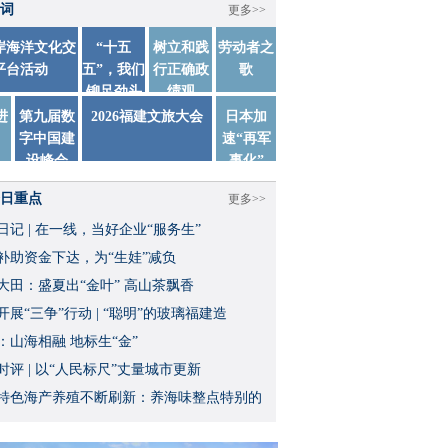
词
更多>>
两岸海洋文化交
“十五
树立和践
劳动者之
平台活动
五”，我们
行正确政
歌
铆足劲头
绩观
踏实干
进
第九届数
2026福建文旅大会
日本加
字中国建
速“再军
设峰会
事化”
日重点
更多>>
日记 | 在一线，当好企业“服务生”
补助资金下达，为“生娃”减负
大田：盛夏出“金叶” 高山茶飘香
开展“三争”行动 | “聪明”的玻璃福建造
：山海相融 地标生“金”
时评 | 以“人民标尺”丈量城市更新
特色海产养殖不断刷新：养海味整点特别的