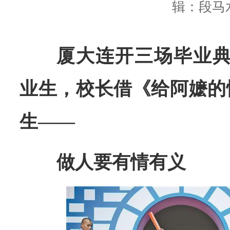
辑：段马
厦大连开三场毕业典礼
业生，校长借《给阿嬷的
生——
做人要有情有义