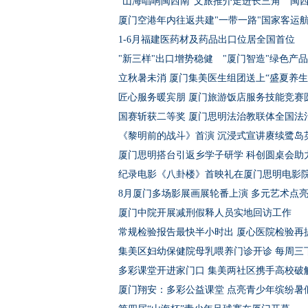
"山海唱响闽西南"文旅推介走进长三角 闽
厦门空港年内往返共建"一带一路"国家客运
1-6月福建医药材及药品出口位居全国首位
"新三样"出口增势稳健 "厦门智造"绿色产
立秋暑未消 厦门集美医生组团送上“盛夏养生
匠心服务暖宾朋 厦门旅游饭店服务技能竞赛
国赛斩获二等奖 厦门思明法治教联体全国法
《黎明前的战斗》首演 沉浸式宣讲赓续鹭岛
厦门思明搭台引返乡学子研学 科创圆桌会助
纪录电影《八卦楼》首映礼在厦门思明电影
8月厦门多场影展画展轮番上演 多元艺术点
厦门中院开展减刑假释人员实地回访工作
常规检验报告最快半小时出 厦心医院检验再
集美区妇幼保健院母乳喂养门诊开诊 每周三
多彩课堂开进家门口 集美两社区携手高校破
厦门翔安：多彩公益课堂 点亮青少年缤纷暑