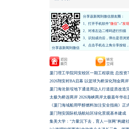
分享该新闻到微信朋友圈：
1、打开手机软件“
微信
”--“
发
2、对准左边二维码进行扫描
3、识别成功后，弹出是否浏
4、点击手机右上角分享按钮
分享该新闻到微信
厦门理工学院同安校区一期工程获批 总投资78
2026翔安村BA启幕 以篮球为桥深化翔金两
厦门海沧新垵地下通道周边人行道提质改造
太极为桥连两岸 2026海峡两岸太极嘉年华在
《厦门海域船用甲醇燃料加注安全指南》正
厦门翔安国际机场航站区绿化景观基本建成
集美大学：“力量沉下去，育人一张网”构建