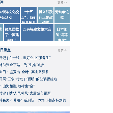
词
更多>>
两岸海洋文化交
“十五
树立和践
劳动者之
平台活动
五”，我们
行正确政
歌
铆足劲头
绩观
踏实干
进
第九届数
2026福建文旅大会
日本加
字中国建
速“再军
设峰会
事化”
日重点
更多>>
日记 | 在一线，当好企业“服务生”
补助资金下达，为“生娃”减负
大田：盛夏出“金叶” 高山茶飘香
开展“三争”行动 | “聪明”的玻璃福建造
：山海相融 地标生“金”
时评 | 以“人民标尺”丈量城市更新
特色海产养殖不断刷新：养海味整点特别的