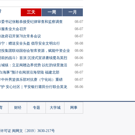
行
三天
一周
一月
市委书记张毅恭接受纪律审查和监察调查
08-07
市服务业大会召开
08-07
市政府召开第78次常务会议
08-07
泰宁：赠送安全头盔 倡导安全文明出行
08-08
建投集团联动国创会智库资源，赋能中资企业
08-06
明前的战斗》首演 沉浸式宣讲赓续鹭岛英烈
08-06
古城镇：立足闽赣边界优势 以红韵绿景激活
08-07
“白海豚”预计在闽浙沿海登陆 福建北部
08-07
26年中外男篮俱乐部对抗赛（宁化站）重磅
08-07
守护 安心社区｜平安银行莆田分行联合英龙
08-06
育
财经
专题
大学城
网事
可证 闽网文〔2019〕3630-217号