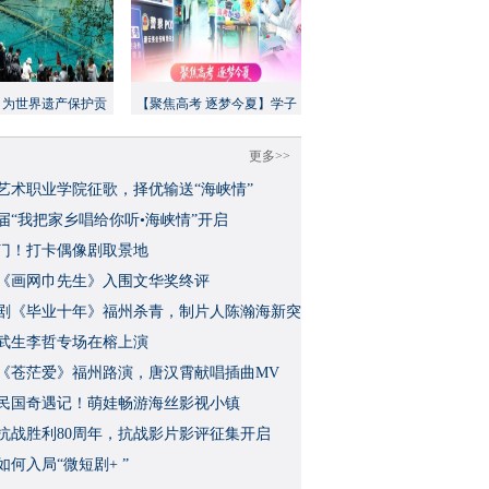
：为世界遗产保护贡
【聚焦高考 逐梦今夏】学子
方案”｜美丽中国行
执笔追梦，各方同心护航
更多>>
艺术职业学院征歌，择优输送“海峡情”
三届“我把家乡唱给你听•海峡情”开启
门！打卡偶像剧取景地
《画网巾先生》入围文华奖终评
视剧《毕业十年》福州杀青，制片人陈瀚海新突
武生李哲专场在榕上演
影《苍茫爱》福州路演，唐汉霄献唱插曲MV
民国奇遇记！萌娃畅游海丝影视小镇
念抗战胜利80周年，抗战影片影评征集开启
如何入局“微短剧+ ”