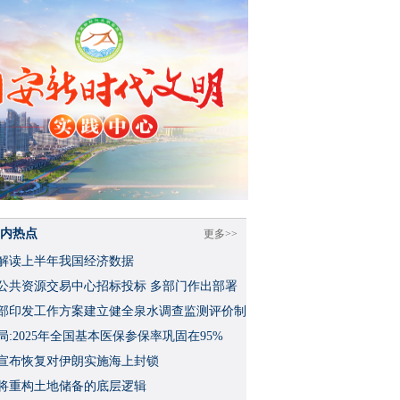
内热点
更多>>
解读上半年我国经济数据
公共资源交易中心招标投标 多部门作出部署
部印发工作方案建立健全泉水调查监测评价制
局:2025年全国基本医保参保率巩固在95%
宣布恢复对伊朗实施海上封锁
将重构土地储备的底层逻辑