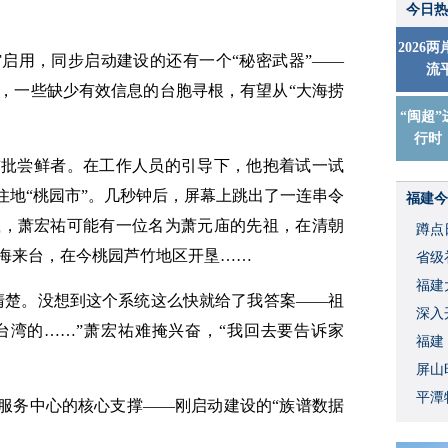
今日热
2026
启用，同步启动建设的还有一个“秘密武器”——
流
，一些缺少有效信息的台胞寻根，有望从“大海捞
“闽超”
行时
首批尝鲜者。在工作人员的引导下，他抱着试一试
住地“桃园市”。几秒钟后，屏幕上跳出了一连串令
福建今
载，萧宏祐可能有一位名为萧元庙的先祖，在清朝
蹲点
海来台，在今桃园芦竹地区开垦……
省级
福建
清楚。没想到这个系统这么快就给了我答案——祖
深入
台湾的……”萧宏祐难掩兴奋，“我回去要告诉家
福建
屏山
平潭
在服务中心的核心支撑——刚启动建设的“族谱数据