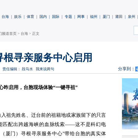
台海
|
娱乐
|
体育
|
国内
|
国际
|
专题
|
网事
|
福州
|
厦门
|
莆田
|
泉州
|
门频道首页
>
台海
> 正文
寻根寻亲服务中心启用
分享到：
责任编辑： 段马水
我来说两句
心昨启用，台胞现场体验“一键寻祖”
输入祖先姓名、迁台前的祖籍地或家族留下的只言
智能匹配出跨越海峡的血脉线索——这不是科幻电
岸（厦门）寻根寻亲服务中心”带给台胞的真实体