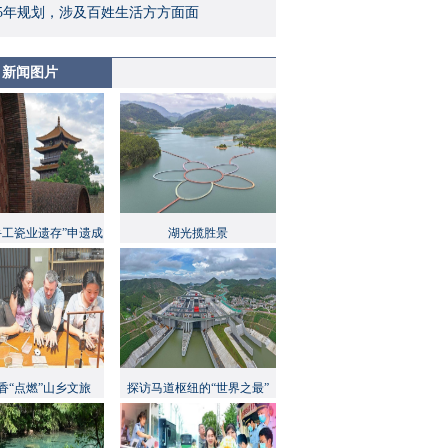
5年规划，涉及百姓生活方方面面
新闻图片
手工瓷业遗存”申遗成
湖光揽胜景
功
香“点燃”山乡文旅
探访马道枢纽的“世界之最”