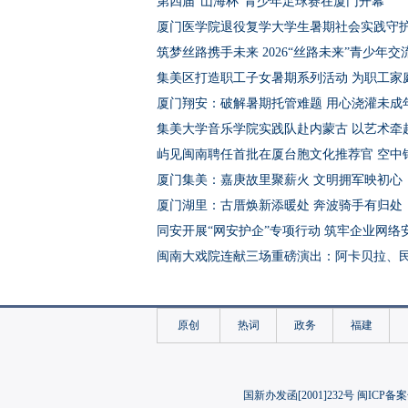
第四届“山海杯”青少年足球赛在厦门开幕
厦门医学院退役复学大学生暑期社会实践守
筑梦丝路携手未来 2026“丝路未来”青少年
集美区打造职工子女暑期系列活动 为职工家庭
厦门翔安：破解暑期托管难题 用心浇灌未成
集美大学音乐学院实践队赴内蒙古 以艺术牵
屿见闽南聘任首批在厦台胞文化推荐官 空中
厦门集美：嘉庚故里聚薪火 文明拥军映初心
厦门湖里：古厝焕新添暖处 奔波骑手有归处
同安开展“网安护企”专项行动 筑牢企业网络
闽南大戏院连献三场重磅演出：阿卡贝拉、
数字赋能护薪无忧 福建首笔数字人民币农民
厦门翔安：党建赋能街区焕新 厦航三六里打
原创
热词
政务
福建
乐动鹭岛燃情盛夏！8月厦门多元演出轮番上
“承露五洲”2026中泰新能源材料实习营在华
集美区多方合力为困难家庭青少年开办暑期
国新办发函[2001]232号 闽ICP备案