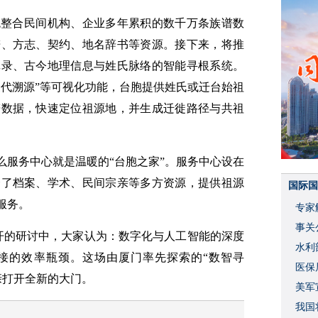
统整合民间机构、企业多年累积的数千万条族谱数
谱、方志、契约、地名辞书等资源。接下来，将推
记录、古今地理信息与姓氏脉络的智能寻根系统。
三代溯源”等可视化功能，台胞提供姓氏或迁台始祖
谱数据，快速定位祖源地，并生成迁徙路径与共祖
么服务中心就是温暖的“台胞之家”。服务中心设在
合了档案、学术、民间宗亲等多方资源，提供祖源
国际国
服务。
专家
事关
展开的研讨中，大家认为：数字化与人工智能的深度
水利
接的效率瓶颈。这场由厦门率先探索的“数智寻
度
医保
亲打开全新的大门。
美军
我国