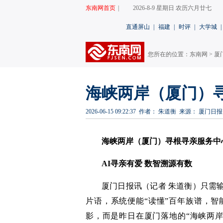
东南网首页
|
2026-8-9 星期日 农历六月廿七
直通屏山
|
福建
|
时评
|
大学城
|
您所在的位置：
东南网
>
厦
海峡两岸（厦门）
2026-06-15 09:22:37
作者： 朱道衡
来源： 厦门日报
海峡两岸（厦门）寻根寻亲服务中
AI寻亲有爱 数智溯源有数
厦门日报讯（记者 朱道衡）只需
片语，系统便能“读懂”百年族谱，
影，而是昨日在厦门落地的“海峡两