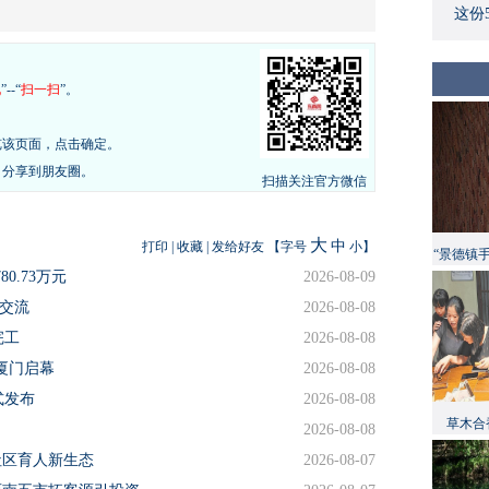
这份
现
”--“
扫一扫
”。
览该页面，点击确定。
，分享到朋友圈。
扫描关注官方微信
大
中
打印
|
收藏
|
发给好友
【字号
小
】
“景德镇
0.73万元
2026-08-09
岸交流
2026-08-08
完工
2026-08-08
厦门启幕
2026-08-08
式发布
2026-08-08
草木合
2026-08-08
社区育人新生态
2026-08-07