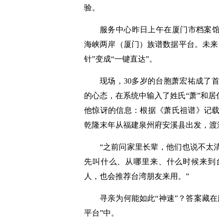
验。
服务中心昨日上午在厦门市档案馆
海峡两岸（厦门）族谱数据平台。未来
针”变成“一键直达”。
现场，30多岁的台胞萧宏祐成了
的心态，在系统中输入了姓氏“萧”和居
他惊讶的信息：根据《萧氏祖谱》记
乾隆末年从福建泉州府安溪县出发，渡
“之前问家里长辈，他们也说不太
先叫什么、从哪里来、什么时候来到
人，也会推荐台湾朋友来用。”
寻亲为何能如此“神速”？答案藏
平台”中。