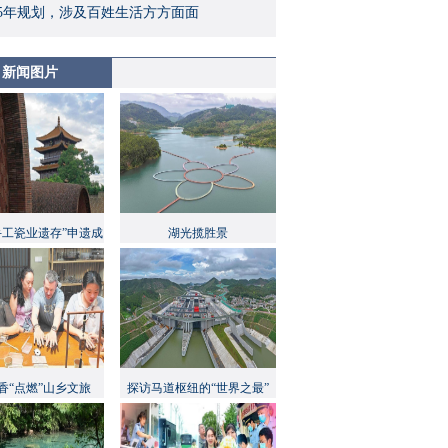
5年规划，涉及百姓生活方方面面
新闻图片
手工瓷业遗存”申遗成
湖光揽胜景
功
香“点燃”山乡文旅
探访马道枢纽的“世界之最”