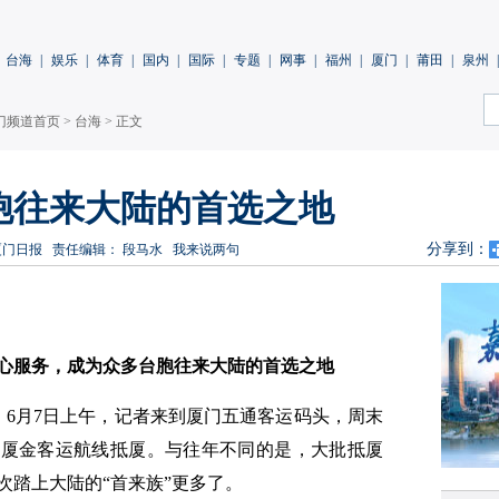
台海
|
娱乐
|
体育
|
国内
|
国际
|
专题
|
网事
|
福州
|
厦门
|
莆田
|
泉州
|
门频道首页
>
台海
> 正文
胞往来大陆的首选之地
分享到：
厦门日报
责任编辑： 段马水
我来说两句
心服务，成为众多台胞往来大陆的首选之地
）6月7日上午，记者来到厦门五通客运码头，周末
过厦金客运航线抵厦。与往年不同的是，大批抵厦
次踏上大陆的“首来族”更多了。