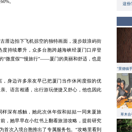
60%。
这份
在古厝边拍下飞机掠空的独特画面，漫步鼓浪屿街
热度持续攀升，众多台胞跨越海峡经厦门口岸登
“微度假”“慢旅行”——厦门的美丽和舒适，也是
“景德镇
言，身边许多亲友早已把厦门当作休闲度假的优
相亲、语言相通，出行游玩便捷又舒心，他也因此
同样深有感触，她此次休年假和姑姑一同来厦旅
草木合
发前，她早早在小红书上翻看旅游攻略，提前研究
为首次入境台胞推出了专属服务包。“攻略里看到