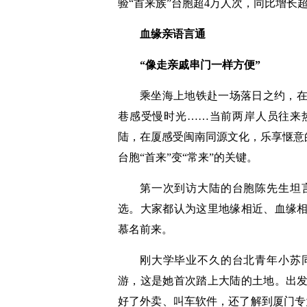
验“首来族”台胞超4万人次，同比增长超
血缘亲语言通
“像走亲戚串门一样方便”
乘坐海上地铁赴一场落日之约，
巷感受慢时光……当前两岸人员往来
陆，在厦感受闽南同源文化，乐享惬意的
台胞“首来”变“常来”的关键。
第一次到访大陆的台胞陈先生坦
选。大家都认为这里地缘相近、血缘
慕名前来。
刚大学毕业不久的台北青年小苏
游，这是她首次踏上大陆的土地。出
好了外卖、叫车软件，还了解到厦门专