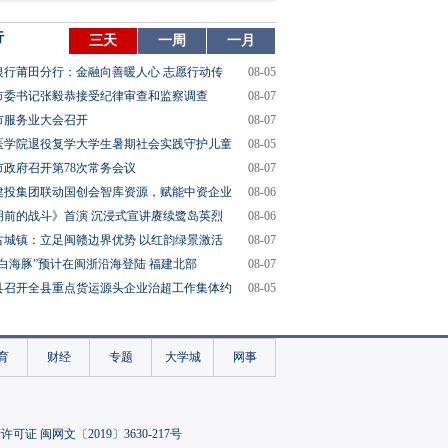
行
三天
一周
一月
银行莆田分行：金融向善暖人心 志愿行动传
08-05
市委书记张毅恭接受纪律审查和监察调查
08-07
市服务业大会召开
08-07
医学院退役复学大学生暑期社会实践守护儿童
08-05
市政府召开第78次常务会议
08-07
建投集团联动国创会智库资源，赋能中资企业
08-06
明前的战斗》首演 沉浸式宣讲赓续鹭岛英烈
08-06
古城镇：立足闽赣边界优势 以红韵绿景激活
08-07
“白海豚”预计在闽浙沿海登陆 福建北部
08-07
县召开全县重点货运源头企业治超工作集体约
08-05
育
财经
专题
大学城
网事
可证 闽网文〔2019〕3630-217号