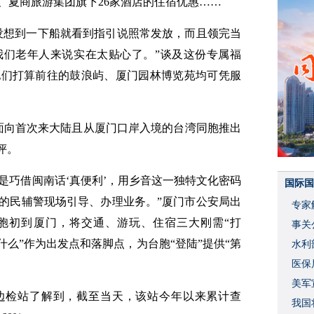
、夏商旅游集团旗下26家酒店的住宿优惠……
没想到一下船就看到指引说照常发放，而且领完当
我们老年人来说实在太贴心了。”谈及这份专属福
他们打算前往的鼓浪屿、厦门园林博览苑均可凭服
式面向首次来大陆且从厦门口岸入境的台湾同胞推出
评。
就是巧借闽南话‘真便利’，用乡音这一独特文化密码
国际国
的民辅警现场引导、办理业务。”厦门市公安局出
专家
胞初到厦门，将交通、游玩、住宿三大刚需“打
事关
什么”作为出发点和落脚点，为台胞“登陆”提供“第
水利
度
医保
美军
边检站了解到，截至当天，该站今年以来累计查
我国