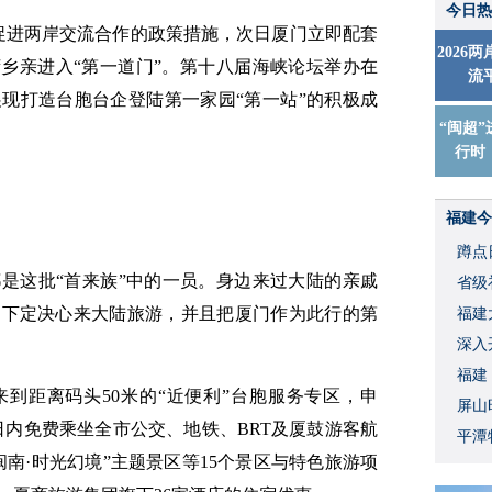
今日热
项促进两岸交流合作的政策措施，次日厦门立即配套
2026
湾乡亲进入“第一道门”。第十八届海峡论坛举办在
流
现打造台胞台企登陆第一家园“第一站”的积极成
“闽超”
行时
福建今
蹲点
是这批“首来族”中的一员。身边来过大陆的亲戚
省级
们下定决心来大陆旅游，并且把厦门作为此行的第
福建
深入
福建
到距离码头50米的“近便利”台胞服务专区，申
屏山
日内免费乘坐全市公交、地铁、BRT及厦鼓游客航
平潭
南·时光幻境”主题景区等15个景区与特色旅游项