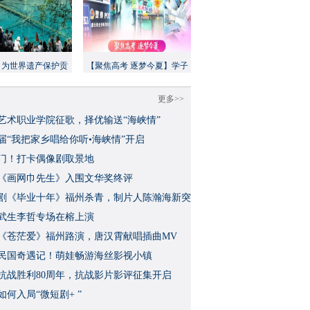
：为世界遗产保护贡
【聚焦高考 逐梦今夏】学子
方案”｜美丽中国行
执笔追梦，各方同心护航
更多>>
艺术职业学院征歌，择优输送“海峡情”
三届“我把家乡唱给你听•海峡情”开启
门！打卡偶像剧取景地
《画网巾先生》入围文华奖终评
视剧《毕业十年》福州杀青，制片人陈瀚海新突
武生李哲专场在榕上演
影《苍茫爱》福州路演，唐汉霄献唱插曲MV
民国奇遇记！萌娃畅游海丝影视小镇
念抗战胜利80周年，抗战影片影评征集开启
如何入局“微短剧+ ”