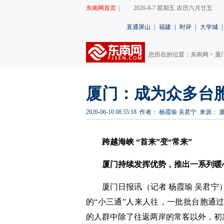
东南网首页
|
2026-8-7 星期五 农历六月廿五
直通屏山
|
福建
|
时评
|
大学城
|
您所在的位置：
东南网
>
厦
厦门：成为众多台
2026-06-10 08:55:18
作者： 杨霞瑜 吴君宁
来源： 
跨越海峡 “首来”变“常来”
厦门持续发挥优势，推出一系列暖
厦门日报讯（
记者 杨霞瑜 吴君宁
的“小三通”人来人往，一批批台胞通
的人群中除了往返两岸的常客以外，初