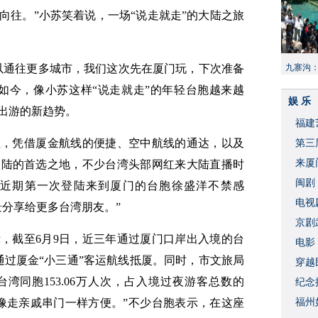
向往。”小苏笑着说，一场“说走就走”的大陆之旅
以通往更多城市，我们这次先在厦门玩，下次准备
九寨沟
献“中国
如今，像小苏这样“说走就走”的年轻台胞越来越
娱 乐
出游的新趋势。
福建
纽，凭借厦金航线的便捷、空中航线的通达，以及
​第
来厦
大陆的首选之地，不少台湾头部网红来大陆直播时
闽剧
近期第一次登陆来到厦门的台胞徐盛洋不禁感
​电
景分享给更多台湾朋友。”
破
京剧
，截至6月9日，近三年通过厦门口岸出入境的台
​电
通过厦金“小三通”客运航线抵厦。同时，市文旅局
穿越
台湾同胞153.06万人次，占入境过夜游客总数的
​纪
厦门就像走亲戚串门一样方便。”不少台胞表示，在这座
福州