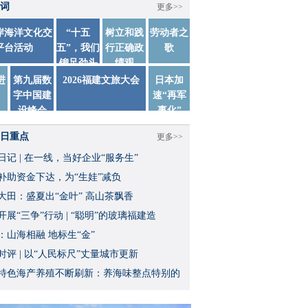
词
更多>>
两岸海洋文化交
“十五
树立和践
劳动者之
平台活动
五”，我们
行正确政
歌
铆足劲头
绩观
踏实干
进
第九届数
2026福建文旅大会
日本加
字中国建
速“再军
设峰会
事化”
日重点
更多>>
日记 | 在一线，当好企业“服务生”
补助资金下达，为“生娃”减负
大田：盛夏出“金叶” 高山茶飘香
开展“三争”行动 | “聪明”的玻璃福建造
：山海相融 地标生“金”
时评 | 以“人民标尺”丈量城市更新
特色海产养殖不断刷新：养海味整点特别的