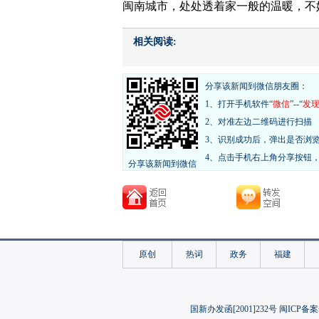
闽南城市，处处透着家一般的温暖，不
相关阅读:
分享该新闻到微信朋友圈：
1、打开手机软件“
微信
”--“
发
2、对准左边二维码进行扫描
3、识别成功后，弹出是否浏
4、点击手机右上角分享按钮
分享该新闻到微信
原创
热词
政务
福建
国新办发函[2001]232号 闽ICP备案