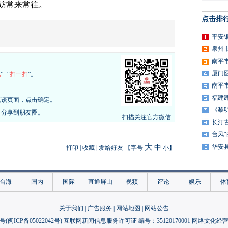
妨常来常往。
点击排
平安
泉州
南平
厦门
现
”--“
扫一扫
”。
南平
福建
览该页面，点击确定。
《黎
，分享到朋友圈。
扫描关注官方微信
长汀
台风
大
华安
中
打印
|
收藏
|
发给好友
【字号
小
】
台海
国内
国际
直通屏山
视频
评论
娱乐
体
关于我们
|
广告服务
|
网站地图
|
网站公告
号(
闽ICP备05022042号
) 互联网新闻信息服务许可证 编号：35120170001 网络文化经营许