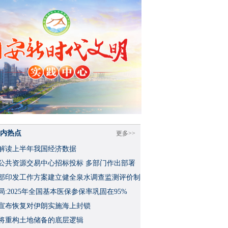
内热点
更多>>
解读上半年我国经济数据
公共资源交易中心招标投标 多部门作出部署
部印发工作方案建立健全泉水调查监测评价制
局:2025年全国基本医保参保率巩固在95%
宣布恢复对伊朗实施海上封锁
将重构土地储备的底层逻辑