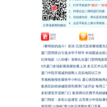
1、打开手机软件“
微信
”--“
发
2、对准左边二维码进行扫描
3、识别成功后，弹出是否浏
4、点击手机右上角分享按钮
分享该新闻到微信
《黎明前的战斗》首演 沉浸式宣讲赓续鹭岛
厦门思明搭台引返乡学子研学 科创圆桌会助
纪录电影《八卦楼》首映礼在厦门思明电影
8月厦门多场影展画展轮番上演 多元艺术点
厦门中院开展减刑假释人员实地回访工作
常规检验报告最快半小时出 厦心医院检验再
集美区妇幼保健院母乳喂养门诊开诊 每周三
多彩课堂开进家门口 集美两社区携手高校破
厦门翔安：多彩公益课堂 点亮青少年缤纷暑
第四届“山海杯”青少年足球赛在厦门开幕