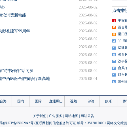
举办
2026-08-02
点击排
海沧消费新动能
2026-08-02
平安
2026-08-02
百台
功献礼建军99周年
2026-08-02
厦门
2026-08-02
“白
2026-08-02
福建
强台
2026-08-02
议事
2026-08-02
台风
“诗书作伴”话同源
2026-08-02
双台
造中西医融合肿瘤诊疗新高地
2026-08-01
漳州
庚纪念馆开幕
2026-08-01
文脉传承与厝边共治新路径
2026-07-31
台海
国内
国际
直通屏山
视频
评论
娱乐
体
保安机器人上岗
2026-07-31
平台深化产教融合
2026-07-31
关于我们
|
广告服务
|
网站地图
|
网站公告
2026-07-31
号(
闽ICP备05022042号
) 互联网新闻信息服务许可证 编号：35120170001 网络文化经营许
式党支部
2026-07-31