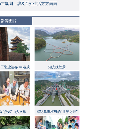
5年规划，涉及百姓生活方方面面
新闻图片
手工瓷业遗存”申遗成
湖光揽胜景
功
香“点燃”山乡文旅
探访马道枢纽的“世界之最”