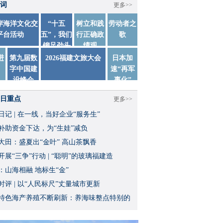
词
更多>>
两岸海洋文化交
“十五
树立和践
劳动者之
平台活动
五”，我们
行正确政
歌
铆足劲头
绩观
踏实干
进
第九届数
2026福建文旅大会
日本加
字中国建
速“再军
设峰会
事化”
日重点
更多>>
日记 | 在一线，当好企业“服务生”
补助资金下达，为“生娃”减负
大田：盛夏出“金叶” 高山茶飘香
开展“三争”行动 | “聪明”的玻璃福建造
：山海相融 地标生“金”
时评 | 以“人民标尺”丈量城市更新
特色海产养殖不断刷新：养海味整点特别的