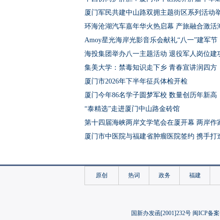
厦门军民共建中山路双拥主题街区系列活动
环海沧湖汽车嘉年华火热启幕 产旅融合激活
Amoy星光海岸光影音乐会献礼“八一”建军节
海投集团举办八一主题活动 退役军人岗位建
集美大学：禁毒知识走下乡 青春宣讲润四方
厦门市2026年下半年征兵体检开检
厦门今年86名学子圆梦军校 数量创历年新高
“泰精选”走进厦门中山路金砖馆
第十四届海峡两岸文学笔会在厦开幕 两岸作家
厦门市中医院与福建省肿瘤医院签约 携手打
献礼八一 与你相“舰”！海军主题特展在陈嘉
厦门翔安：“促兴翔谈”走进欧厝 探寻闽台
原创
热词
政务
福建
保安机器人生态研讨会在厦举办 首批100台
厦大“卓工湘行”实践队赴长沙走访企业科创
“金榜书声”1.5公里专线品读思明文脉
国新办发函[2001]232号 闽ICP备案
厦门市思明区率先成立区级自媒体协会建制