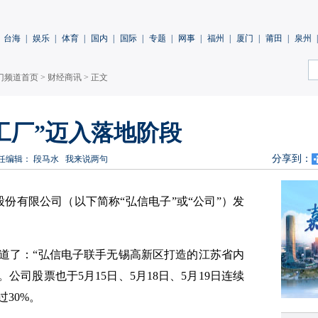
台海
|
娱乐
|
体育
|
国内
|
国际
|
专题
|
网事
|
福州
|
厦门
|
莆田
|
泉州
|
门频道首页
>
财经商讯
> 正文
n工厂”迈入落地阶段
分享到：
任编辑： 段马水
我来说两句
股份有限公司（以下简称“
弘信电子
”或“公司”）发
道了：“弘信电子联手无锡高新区打造的江苏省内
公司股票也于5月15日、5月18日、5月19日连续
30%。