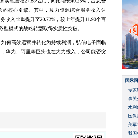
实现营收27.88亿元，同比增长40.25%，占总营
动增长的核心引擎。其中，算力资源综合服务收入达
业务收入比重提升至20.72%，较上年提升11.90个百
务型模式的战略转型取得实质性突破。
复杂，如何高效运营并转化为持续利润，
弘信电子
面临
烈，华为、阿里等巨头也在大力投入，公司能否突
国际国
专家
事关
水利
度
医保
美军
我国