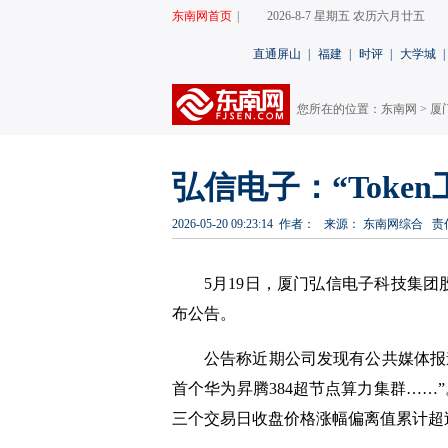
东南网首页
|
2026-8-7 星期五 农历六月廿五
直通屏山
|
福建
|
时评
|
大学城
|
您所在的位置：
东南网
>
厦
弘信电子：“Toke
2026-05-20 09:23:14
作者：
来源： 东南网综合
责
5月19日，厦门弘信电子科技集团
布
公告。
公告称近期公司发现有公共媒体报
首个华为昇腾384超节点算力集群……”。
三个交易日收盘价格涨幅偏离值累计超过