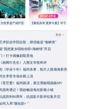
：为世界遗产保护贡
【聚焦高考 逐梦今夏】学子
方案”｜美丽中国行
执笔追梦，各方同心护航
更多>>
艺术职业学院征歌，择优输送“海峡情”
三届“我把家乡唱给你听•海峡情”开启
门！打卡偶像剧取景地
《画网巾先生》入围文华奖终评
视剧《毕业十年》福州杀青，制片人陈瀚海新突
武生李哲专场在榕上演
影《苍茫爱》福州路演，唐汉霄献唱插曲MV
民国奇遇记！萌娃畅游海丝影视小镇
念抗战胜利80周年，抗战影片影评征集开启
如何入局“微短剧+ ”