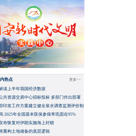
内热点
更多>>
解读上半年我国经济数据
公共资源交易中心招标投标 多部门作出部署
部印发工作方案建立健全泉水调查监测评价制
局:2025年全国基本医保参保率巩固在95%
宣布恢复对伊朗实施海上封锁
将重构土地储备的底层逻辑