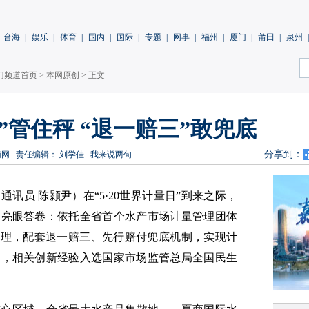
台海
|
娱乐
|
体育
|
国内
|
国际
|
专题
|
网事
|
福州
|
厦门
|
莆田
|
泉州
|
门频道首页
>
本网原创
> 正文
”管住秤 “退一赔三”敢兜底
分享到：
南网
责任编辑： 刘学佳
我来说两句
 通讯员 陈颢尹）在“5·20世界计量日”到来之际，
出亮眼答卷：依托全省首个水产市场计量管理团体
管理，配套退一赔三、先行赔付兜底机制，实现计
％，相关创新经验入选国家市场监管总局全国民生