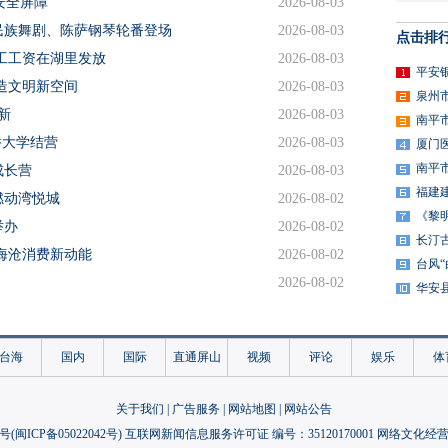
安全屏障
2026-08-03
民族舞剧、陈萨钢琴轮番登场
2026-08-03
点击排
工工资在湖里发放
2026-08-03
平安
造文明新空间
2026-08-03
泉州
新
2026-08-03
南平
侨大学结营
2026-08-03
厦门
南平
成长营
2026-08-03
福建
燃动湾悦城
2026-08-02
《黎
举办
2026-08-02
长汀
海沧消费新动能
2026-08-02
台风
2026-08-02
华安
功献礼建军99周年
2026-08-02
2026-08-02
台海
国内
国际
直通屏山
视频
评论
娱乐
体
2026-08-02
2026-08-02
关于我们
|
广告服务
|
网站地图
|
网站公告
2026-08-02
号(
闽ICP备05022042号
) 互联网新闻信息服务许可证 编号：35120170001 网络文化经营许