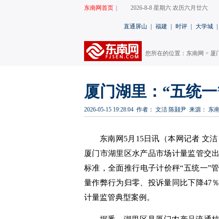
东南网首页
|
2026-8-8 星期六 农历六月廿六
直通屏山
|
福建
|
时评
|
大学城
|
您所在的位置：
东南网
>
厦
厦门湖里：“五统一
2026-05-15 19:28:04
作者： 文洁 陈颢尹
来源： 东
东南网5月15日讯（本网记者 文洁
厦门市湖里区水产品市场计量监管交
标准，全面推行电子计价秤“五统一”
量作弊行为归零、投诉量同比下降47
计量监管典型案例。