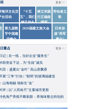
词
更多>>
两岸海洋文化交
“十五
树立和践
劳动者之
平台活动
五”，我们
行正确政
歌
铆足劲头
绩观
踏实干
进
第九届数
2026福建文旅大会
日本加
字中国建
速“再军
设峰会
事化”
日重点
更多>>
日记 | 在一线，当好企业“服务生”
补助资金下达，为“生娃”减负
大田：盛夏出“金叶” 高山茶飘香
开展“三争”行动 | “聪明”的玻璃福建造
：山海相融 地标生“金”
时评 | 以“人民标尺”丈量城市更新
特色海产养殖不断刷新：养海味整点特别的