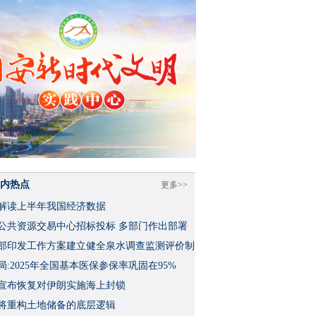
内热点
更多>>
解读上半年我国经济数据
公共资源交易中心招标投标 多部门作出部署
部印发工作方案建立健全泉水调查监测评价制
局:2025年全国基本医保参保率巩固在95%
宣布恢复对伊朗实施海上封锁
将重构土地储备的底层逻辑