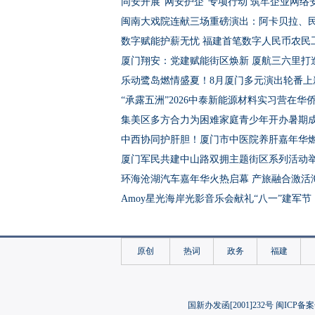
同安开展“网安护企”专项行动 筑牢企业网络
闽南大戏院连献三场重磅演出：阿卡贝拉、
数字赋能护薪无忧 福建首笔数字人民币农民
厦门翔安：党建赋能街区焕新 厦航三六里打
乐动鹭岛燃情盛夏！8月厦门多元演出轮番上
“承露五洲”2026中泰新能源材料实习营在华
集美区多方合力为困难家庭青少年开办暑期
中西协同护肝胆！厦门市中医院养肝嘉年华
厦门军民共建中山路双拥主题街区系列活动
环海沧湖汽车嘉年华火热启幕 产旅融合激活
Amoy星光海岸光影音乐会献礼“八一”建军节
海投集团举办八一主题活动 退役军人岗位建
集美大学：禁毒知识走下乡 青春宣讲润四方
原创
热词
政务
福建
厦门市2026年下半年征兵体检开检
厦门今年86名学子圆梦军校 数量创历年新高
“泰精选”走进厦门中山路金砖馆
国新办发函[2001]232号 闽ICP备案