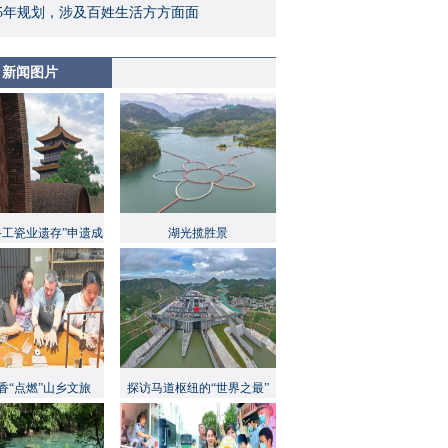
5年规划，涉及百姓生活方方面面
新闻图片
手工瓷业遗存”申遗成
湖光揽胜景
功
香“点燃”山乡文旅
探访马道枢纽的“世界之最”