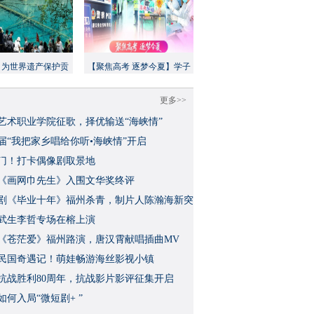
：为世界遗产保护贡
【聚焦高考 逐梦今夏】学子
方案”｜美丽中国行
执笔追梦，各方同心护航
更多>>
艺术职业学院征歌，择优输送“海峡情”
三届“我把家乡唱给你听•海峡情”开启
门！打卡偶像剧取景地
《画网巾先生》入围文华奖终评
视剧《毕业十年》福州杀青，制片人陈瀚海新突
武生李哲专场在榕上演
影《苍茫爱》福州路演，唐汉霄献唱插曲MV
民国奇遇记！萌娃畅游海丝影视小镇
念抗战胜利80周年，抗战影片影评征集开启
如何入局“微短剧+ ”