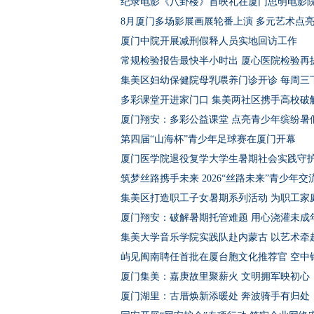
纪录电影《八卦楼》首映礼在厦门思明电影
8月厦门多场影展画展轮番上演 多元艺术点
厦门中院开展减刑假释人员实地回访工作
常规检验报告最快半小时出 厦心医院检验再
集美区妇幼保健院母乳喂养门诊开诊 每周三
多彩课堂开进家门口 集美两社区携手高校破
厦门翔安：多彩公益课堂 点亮青少年缤纷暑
第四届“山海杯”青少年足球赛在厦门开幕
厦门医学院退役复学大学生暑期社会实践守
筑梦丝路携手未来 2026“丝路未来”青少年
集美区打造职工子女暑期系列活动 为职工家庭
厦门翔安：破解暑期托管难题 用心浇灌未成
集美大学音乐学院实践队赴内蒙古 以艺术牵
屿见闽南聘任首批在厦台胞文化推荐官 空中
厦门集美：嘉庚故里聚薪火 文明拥军映初心
厦门湖里：古厝焕新添暖处 奔波骑手有归处