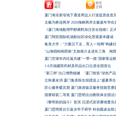
厦门海沧新垵地下通道周边人行道提质改造
太极为桥连两岸 2026海峡两岸太极嘉年华在
《厦门海域船用甲醇燃料加注安全指南》正
厦门翔安国际机场航站区绿化景观基本建成
集美大学：“力量沉下去，育人一张网”构建
"山海唱响闽西南"文旅推介走进长三角 闽
厦门空港年内往返共建"一带一路"国家客运
1-6月福建医药材及药品出口位居全国首位
"新三样"出口增势稳健 "厦门智造"绿色产
立秋暑未消 厦门集美医生组团送上“盛夏养生
匠心服务暖宾朋 厦门旅游饭店服务技能竞赛
国赛斩获二等奖 厦门思明法治教联体全国法
《黎明前的战斗》首演 沉浸式宣讲赓续鹭岛
厦门思明搭台引返乡学子研学 科创圆桌会助