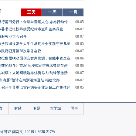
行
三天
一周
一月
银行莆田分行：金融向善暖人心 志愿行动传
08-05
市委书记张毅恭接受纪律审查和监察调查
08-07
市服务业大会召开
08-07
医学院退役复学大学生暑期社会实践守护儿童
08-05
市政府召开第78次常务会议
08-07
建投集团联动国创会智库资源，赋能中资企业
08-06
明前的战斗》首演 沉浸式宣讲赓续鹭岛英烈
08-06
古城镇：立足闽赣边界优势 以红韵绿景激活
08-07
“白海豚”预计在闽浙沿海登陆 福建北部
08-07
县召开全县重点货运源头企业治超工作集体约
08-05
育
财经
专题
大学城
网事
可证 闽网文〔2019〕3630-217号