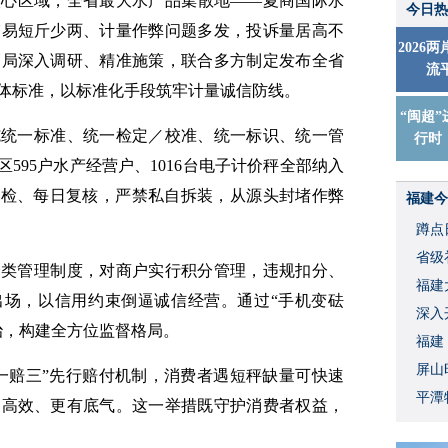
核心区域，全省最大水产品集散地——夏商国际水
今日热
交易短斤少两、计量作弊问题多发，投诉量居高不
2026
管局深入调研、精准施策，联合多方制定发布全省
流
体标准，以标准化手段筑牢计量诚信防线。
“闽超”
施统一标准、统一检定／校准、统一标识、统一管
行时
595户水产经营户、1016台电子计价秤全部纳入
强检、每日复核，严禁私自拆装，从源头封堵作弊
福建今
蹲点
省级
分类管理制度，对商户实行积分管理，违规扣分、
福建
出场，以信用约束倒逼诚信经营。通过“手机变砝
深入
治，构建全方位监督格局。
福建
屏山
一赔三”先行赔付机制，消费者遇短秤缺量可快速
平潭
更高效、更有底气。这一举措既守护消费者权益，