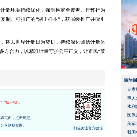
场计量环境持续优化，强制检定全覆盖、作弊行为
复制、可推广的“湖里样本”，获省级推广并吸引
示，将以世界计量日为契机，持续深化诚信计量体
多方合力，以精准计量守护公平正义，让市民“菜
国际国
专家
事关
现
”--“
扫一扫
”。
水利
度
医保
览该页面，点击确定。
美军
，分享到朋友圈。
扫描关注官方微信
我国