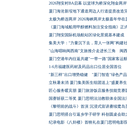
2026翔安村BA启幕 以篮球为桥深化翔金两
厦门海沧新垵地下通道周边人行道提质改造
太极为桥连两岸 2026海峡两岸太极嘉年华在
《厦门海域船用甲醇燃料加注安全指南》正
厦门翔安国际机场航站区绿化景观基本建成
集美大学：“力量沉下去，育人一张网”构建
"山海唱响闽西南"文旅推介走进长三角 闽
厦门空港年内往返共建"一带一路"国家客运
1-6月福建医药材及药品出口位居全国首位
"新三样"出口增势稳健 "厦门智造"绿色产
立秋暑未消 厦门集美医生组团送上“盛夏养生
匠心服务暖宾朋 厦门旅游饭店服务技能竞赛
国赛斩获二等奖 厦门思明法治教联体全国法
《黎明前的战斗》首演 沉浸式宣讲赓续鹭岛
厦门思明搭台引返乡学子研学 科创圆桌会助
纪录电影《八卦楼》首映礼在厦门思明电影