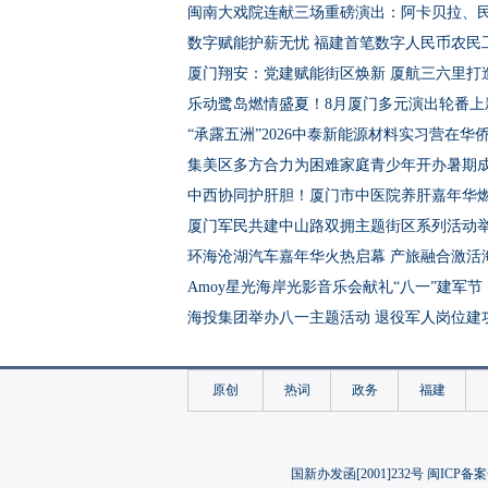
闽南大戏院连献三场重磅演出：阿卡贝拉、
数字赋能护薪无忧 福建首笔数字人民币农民
厦门翔安：党建赋能街区焕新 厦航三六里打
乐动鹭岛燃情盛夏！8月厦门多元演出轮番上
“承露五洲”2026中泰新能源材料实习营在华
集美区多方合力为困难家庭青少年开办暑期
中西协同护肝胆！厦门市中医院养肝嘉年华
厦门军民共建中山路双拥主题街区系列活动
环海沧湖汽车嘉年华火热启幕 产旅融合激活
Amoy星光海岸光影音乐会献礼“八一”建军节
海投集团举办八一主题活动 退役军人岗位建
集美大学：禁毒知识走下乡 青春宣讲润四方
厦门市2026年下半年征兵体检开检
原创
热词
政务
福建
厦门今年86名学子圆梦军校 数量创历年新高
“泰精选”走进厦门中山路金砖馆
第十四届海峡两岸文学笔会在厦开幕 两岸作家
国新办发函[2001]232号 闽ICP备案