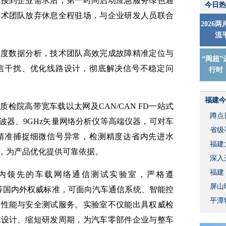
院接到企业需求后，第一时间启动应急服务绿色通
今日热
技术团队放弃休息全程驻场，与企业研发人员联合
2026
流
深度数据分析，技术团队高效完成故障精准定位与
“闽超”
信干扰、优化线路设计，彻底解决信号不稳定问
行时
福建今
检院高带宽车载以太网及CAN/CAN FD一站式
蹲点
示波器、9GHz矢量网络分析仪等高端仪器，可对车
省级
精准捕捉细微信号异常，检测精度达省内先进水
福建
，为产品优化提供可靠依据。
深入
福建
内领先的车载网络通信测试实验室，严格遵
屏山
Alliance等国内外权威标准，可面向汽车通信系统、智能控
平潭
程性能与安全测试服务。实验室不仅能出具权威检
化设计、缩短研发周期，为汽车零部件企业与整车