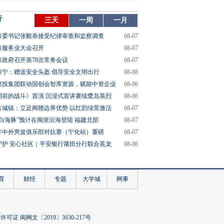
行
三天
一周
一月
市委书记张毅恭接受纪律审查和监察调查
08-07
市服务业大会召开
08-07
市政府召开第78次常务会议
08-07
泰宁：赠送安全头盔 倡导安全文明出行
08-08
建投集团联动国创会智库资源，赋能中资企业
08-06
明前的战斗》首演 沉浸式宣讲赓续鹭岛英烈
08-06
古城镇：立足闽赣边界优势 以红韵绿景激活
08-07
“白海豚”预计在闽浙沿海登陆 福建北部
08-07
26年中外男篮俱乐部对抗赛（宁化站）重磅
08-07
守护 安心社区｜平安银行莆田分行联合英龙
08-06
育
财经
专题
大学城
网事
可证 闽网文〔2019〕3630-217号