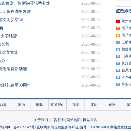
民族舞剧、陈萨钢琴轮番登场
2026-08-03
点击排
工工资在湖里发放
2026-08-03
造文明新空间
2026-08-03
泉州
新
2026-08-03
南平
南平
侨大学结营
2026-08-03
三明
成长营
2026-08-03
福建
燃动湾悦城
2026-08-02
《黎
举办
2026-08-02
长汀
海沧消费新动能
2026-08-02
台风
2026-08-02
20
平安
功献礼建军99周年
2026-08-02
2026-08-02
2026-08-02
台海
国内
国际
直通屏山
视频
评论
娱乐
体
2026-08-02
2026-08-02
关于我们
|
广告服务
|
网站地图
|
网站公告
“诗书作伴”话同源
2026-08-02
号(
闽ICP备05022042号
) 互联网新闻信息服务许可证 编号：35120170001 网络文化经营许