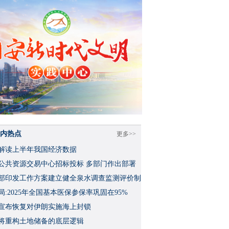
内热点
更多>>
解读上半年我国经济数据
公共资源交易中心招标投标 多部门作出部署
部印发工作方案建立健全泉水调查监测评价制
局:2025年全国基本医保参保率巩固在95%
宣布恢复对伊朗实施海上封锁
将重构土地储备的底层逻辑