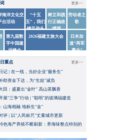
词
更多>>
两岸海洋文化交
“十五
树立和践
劳动者之
平台活动
五”，我们
行正确政
歌
铆足劲头
绩观
踏实干
进
第九届数
2026福建文旅大会
日本加
字中国建
速“再军
设峰会
事化”
日重点
更多>>
日记 | 在一线，当好企业“服务生”
补助资金下达，为“生娃”减负
大田：盛夏出“金叶” 高山茶飘香
开展“三争”行动 | “聪明”的玻璃福建造
：山海相融 地标生“金”
时评 | 以“人民标尺”丈量城市更新
特色海产养殖不断刷新：养海味整点特别的