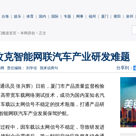
台海
|
娱乐
|
体育
|
国内
|
国际
|
专题
|
网事
|
福州
|
厦门
|
莆田
|
泉州
|
门频道首页
>
本网原创
> 正文
攻克智能网联汽车产业研发难题
分享到：
南网
责任编辑： 刘学佳
我来说两句
洁 通讯员 张兴辉）日前，厦门市产品质量监督检验
的高带宽车载网络测试技术，成功为国内某知名汽
中车载以太网信号不稳定的技术瓶颈，打通产品研
智能网联汽车产业发展保驾护航。
发过程中，因车载以太网信号不稳定，导致研发进