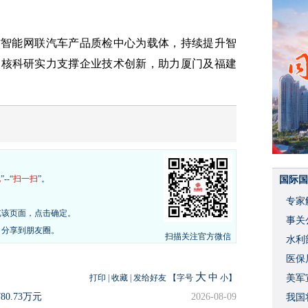
省智能网联汽车产品质检中心为载体，持续提升智
硬核科研实力支撑企业技术创新，助力厦门及福建
现
”--“
扫一扫
”。
国际国
专家
览该页面，点击确定。
事关
，分享到朋友圈。
扫描关注官方微信
水利
度
医保
大
中
打印
|
收藏
|
发给好友
【字号
小
】
美军
0.73万元
2026-08-09
我国