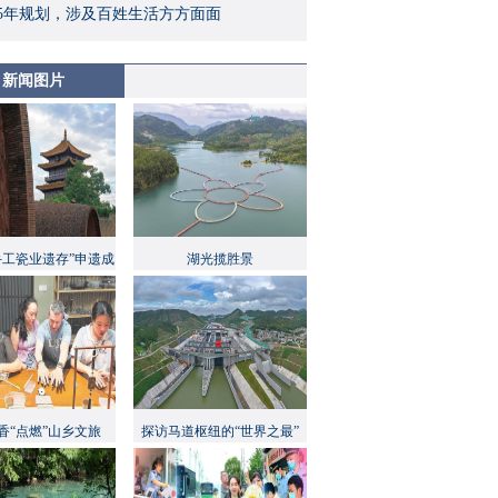
5年规划，涉及百姓生活方方面面
新闻图片
手工瓷业遗存”申遗成
湖光揽胜景
功
香“点燃”山乡文旅
探访马道枢纽的“世界之最”