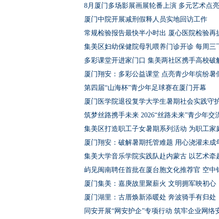
8月厦门多场影展画展轮番上演 多元艺术点
厦门中院开展减刑假释人员实地回访工作
常规检验报告最快半小时出 厦心医院检验再
集美区妇幼保健院母乳喂养门诊开诊 每周三
多彩课堂开进家门口 集美两社区携手高校破
厦门翔安：多彩公益课堂 点亮青少年缤纷暑
第四届“山海杯”青少年足球赛在厦门开幕
厦门医学院退役复学大学生暑期社会实践守
筑梦丝路携手未来 2026“丝路未来”青少年
集美区打造职工子女暑期系列活动 为职工家庭
厦门翔安：破解暑期托管难题 用心浇灌未成
集美大学音乐学院实践队赴内蒙古 以艺术牵
屿见闽南聘任首批在厦台胞文化推荐官 空中
厦门集美：嘉庚故里聚薪火 文明拥军映初心
厦门湖里：古厝焕新添暖处 奔波骑手有归处
同安开展“网安护企”专项行动 筑牢企业网络