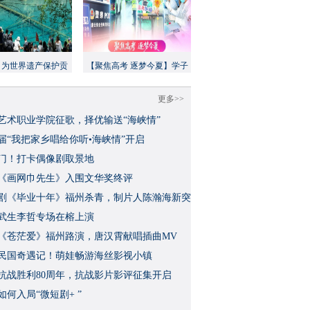
：为世界遗产保护贡
【聚焦高考 逐梦今夏】学子
方案”｜美丽中国行
执笔追梦，各方同心护航
更多>>
艺术职业学院征歌，择优输送“海峡情”
三届“我把家乡唱给你听•海峡情”开启
门！打卡偶像剧取景地
《画网巾先生》入围文华奖终评
视剧《毕业十年》福州杀青，制片人陈瀚海新突
武生李哲专场在榕上演
影《苍茫爱》福州路演，唐汉霄献唱插曲MV
民国奇遇记！萌娃畅游海丝影视小镇
念抗战胜利80周年，抗战影片影评征集开启
如何入局“微短剧+ ”