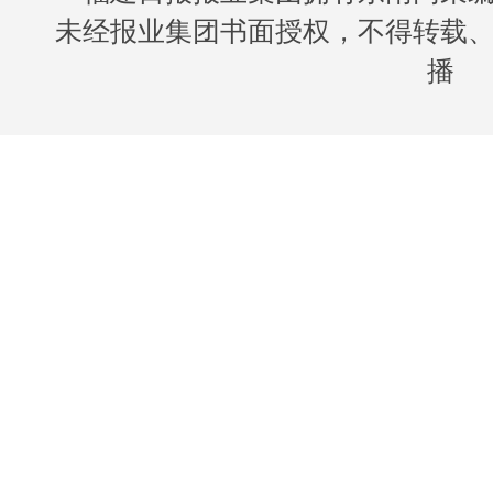
未经报业集团书面授权，不得转载
播