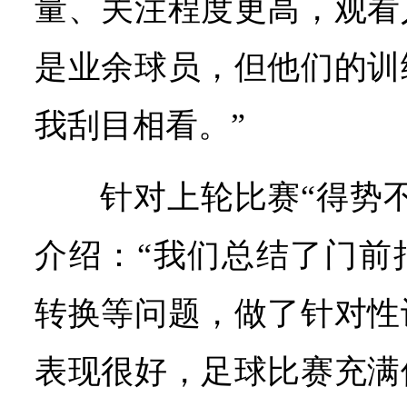
量、关注程度更高，观看
是业余球员，但他们的训
我刮目相看。”
针对上轮比赛“得势
介绍：“我们总结了门前
转换等问题，做了针对性
表现很好，足球比赛充满