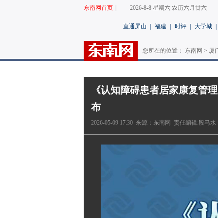
东南网首页
|
2026-8-8 星期六 农历六月廿六
直通屏山
|
福建
|
时评
|
大学城
|
您所在的位置： 东南网 >
厦
《认知障碍患者居家康复管理
布
2026-05-09 17:30 来源：东南网 责任编辑:段马