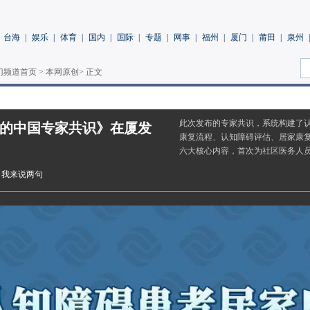
台海
|
娱乐
|
体育
|
国内
|
国际
|
专题
|
网事
|
福州
|
厦门
|
莆田
|
泉州
|
门频道首页
>
本网原创
> 正文
此次发布的专家共识，系统构建了
的中国专家共识》在厦发
康复流程、认知障碍评估、居家康
六大核心内容，首次为社区医务人
水
我来说两句