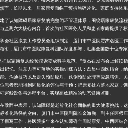
碍患病率达15.54%，痴呆患病人数超过1500万。认知障碍病
然而，长期以来，居家康复面临干预措施碎片化、家庭支持体系
建了认知障碍居家康复的完整闭环管理体系，围绕居家康复流
与监测六大核心内容，首次为社区医务人员和患者家庭提供了标
学会社区康复工作委员会组织制定，厦门市中医院贾杰名医工
领衔，厦门市中医院康复科团队深度参与，汇集全国数十位专家
是把居家康复从经验摸索变成科学规范。”贾杰在发布会上解读
出记忆、注意力等可落地的实操训练方法；凸显中西医结合，
能、沟通技巧以及走失预防应对、跌倒预防处理等应急培训。
位患者都能得到同质化的评估与干预；把康复处方落地家庭，
可穿戴设备与远程平台，实现高效精准的动态健康监测。
在致辞中表示，认知障碍是老龄化社会面临的重大健康挑战，
标准化路径的空白。厦门市中医院副院长金海鹏、副主任医师
了撰写工作，将医院多年来在认知障碍全周期康复、中西医结